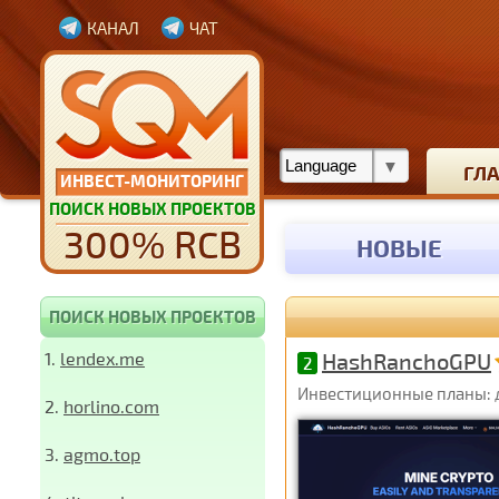
КАНАЛ
ЧАТ
ГЛ
ИНВЕСТ-МОНИТОРИНГ
ПОИСК НОВЫХ ПРОЕКТОВ
300% RCB
НОВЫЕ
ПОИСК НОВЫХ ПРОЕКТОВ
1.
lendex.me
HashRanchoGPU
2
Инвестиционные планы: д
2.
horlino.com
3.
agmo.top