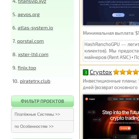
4.
titansvip.xyz
5.
aevos.org
6.
atlas-system.io
Минимальная выплата: $1
7.
qorstai.com
HashRanchoGPU — легити
клиентов). Мы предоста
8.
xster-ltd.com
майнеров (Rent ASIC) • По
9.
finix.top
Cryptox
3
10.
piratetrx.club
Инвестиционные планы: 5%
дней (возврат основного к
ФИЛЬТР ПРОЕКТОВ
Платёжные Системы >>
по Особенностям >>