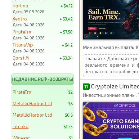
Horlino
+ $4.12
Дата: 05.08.2026
Xentro
+ $3.42
Дата: 04.08.2026
PirateTrx
+ $7.58
Дата: 04.08.2026
TitansVip
+ $4.2
Минимальная выплата: 1
Дата: 04.08.2026
Qorst Ai
+ $3.34
Плавайте. Добывайте ре
Дата: 04.08.2026
реального времени и 
бесплатного корабля до 
НЕДАВНИЕ РЕФ-ВОЗВРАТЫ
Cryptoize Limite
11
PirateTrx
$2
Инвестиционные планы: 1%
MetallicHarbor Ltd
$6
MetallicHarbor Ltd
$0.6
Litenko
$1.25
Winvest
$1