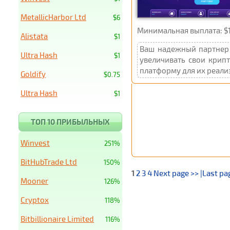
MetallicHarbor Ltd
$6
Минимальная выплата: $
Alistata
$1
Ваш надежный партнер 
Ultra Hash
$1
увеличивать свои кри
платформу для их реали
Goldify
$0.75
Ultra Hash
$1
ТОП 10 ПРИБЫЛЬНЫХ
Winvest
251%
BitHubTrade Ltd
150%
1
2
3
4
Next page >>
|Last pa
Mooner
126%
Cryptox
118%
Bitbillionaire Limited
116%