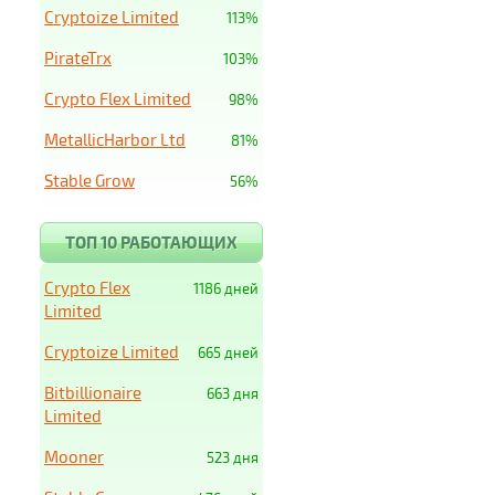
Cryptoize Limited
113%
PirateTrx
103%
Crypto Flex Limited
98%
MetallicHarbor Ltd
81%
Stable Grow
56%
ТОП 10 РАБОТАЮЩИХ
Crypto Flex
1186 дней
Limited
Cryptoize Limited
665 дней
Bitbillionaire
663 дня
Limited
Mooner
523 дня