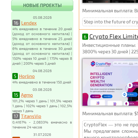
НОВЫЕ ПРОЕКТЫ
Минимальная выплата: Bitc
05.08.2026
Step into the future of c
16
Lendex
4% ежедневно в течение 20 дней
(доход от основного капитала) |
Crypto Flex Limi
6
5% ежедневно в течение 25 дней
(доход от основного капитала) |
Инвестиционные планы: 10
6% ежедневно в течение 30 дней
3800% через 30 дней | 22
(доход от основного капитала) |
150% через 10 дней | 175% через 8
дней | 200% через 5 дней
04.08.2026
5
Horlino
4% ежедневно в течение 150 дней
03.08.2026
15
Agmo
101,2% через 1 день | 101,5% через
1 день | 102% через 1 день | 102,5%
через 1 день
Минимальная выплата: $1 U
17
TitansVip
0,4167% - 2,0833% ежечасно в
CryptoFlex — это не пр
течение 24 часов
Мы предлагаем сложны
31.07.2026
вашего криптопортфеля.