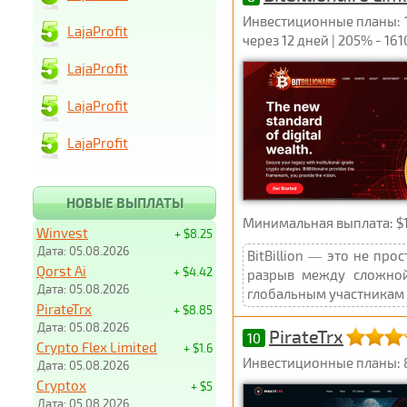
Инвестиционные планы: 1%
LajaProfit
через 12 дней | 205% - 16
LajaProfit
LajaProfit
LajaProfit
НОВЫЕ ВЫПЛАТЫ
Минимальная выплата: $
Winvest
+ $8.25
Дата: 05.08.2026
BitBillion — это не пр
Qorst Ai
+ $4.42
разрыв между сложной
Дата: 05.08.2026
глобальным участникам 
PirateTrx
+ $8.85
Дата: 05.08.2026
PirateTrx
10
Crypto Flex Limited
+ $1.6
Инвестиционные планы: 8
Дата: 05.08.2026
Cryptox
+ $5
Дата: 05.08.2026