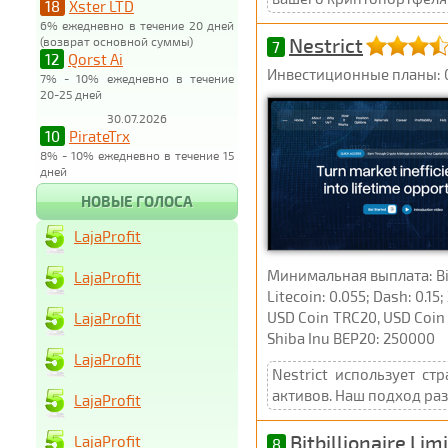
18
Xster LTD
6% ежедневно в течение 20 дней
Nestrict
(возврат основной суммы)
7
12
Qorst Ai
Инвестиционные планы: 0
7% - 10% ежедневно в течение
20-25 дней
30.07.2026
10
PirateTrx
8% - 10% ежедневно в течение 15
дней
НОВЫЕ ГОЛОСА
LajaProfit
Минимальная выплата: Bitc
LajaProfit
Litecoin: 0.055; Dash: 0.15
USD Coin TRC20, USD Coin B
LajaProfit
Shiba Inu BEP20: 250000
LajaProfit
Nestrict использует с
активов. Наш подход ра
LajaProfit
Bitbillionaire Lim
LajaProfit
8