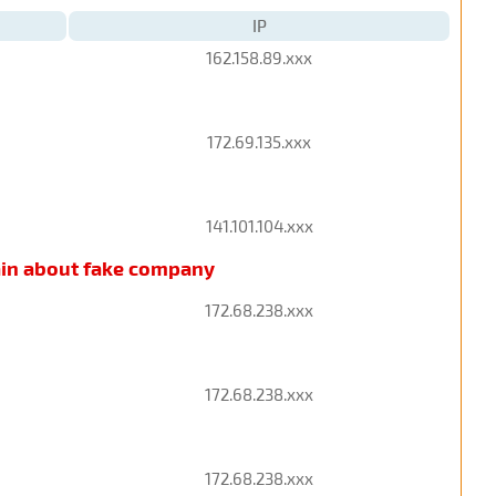
IP
162.158.89.xxx
172.69.135.xxx
141.101.104.xxx
ain about fake company
172.68.238.xxx
172.68.238.xxx
172.68.238.xxx