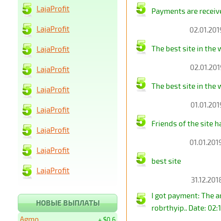
LajaProfit
Payments are receive
LajaProfit
02.01.201
The best site in the 
LajaProfit
02.01.201
LajaProfit
The best site in the 
LajaProfit
01.01.201
LajaProfit
Friends of the site 
LajaProfit
01.01.201
LajaProfit
best site
LajaProfit
31.12.201
I got payment: The 
НОВЫЕ ВЫПЛАТЫ
robrthyip.. Date: 02:
Agmo
+ $0.6