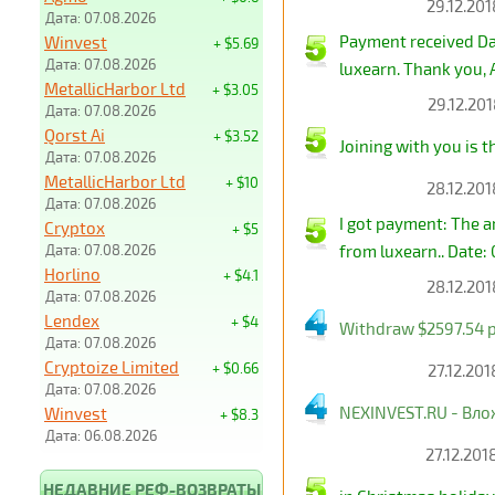
29.12.201
Дата: 07.08.2026
Payment received Da
Winvest
+ $5.69
Дата: 07.08.2026
luxearn. Thank you,
MetallicHarbor Ltd
+ $3.05
29.12.201
Дата: 07.08.2026
Qorst Ai
+ $3.52
Joining with you is t
Дата: 07.08.2026
MetallicHarbor Ltd
+ $10
28.12.201
Дата: 07.08.2026
I got payment: The 
Cryptox
+ $5
Дата: 07.08.2026
from luxearn.. Date: 
Horlino
+ $4.1
28.12.201
Дата: 07.08.2026
Lendex
+ $4
Withdraw $2597.54 p
Дата: 07.08.2026
Cryptoize Limited
+ $0.66
27.12.201
Дата: 07.08.2026
NEXINVEST.RU - Влож
Winvest
+ $8.3
Дата: 06.08.2026
27.12.201
НЕДАВНИЕ РЕФ-ВОЗВРАТЫ