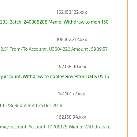
162.158.122.xxx
33293. Batch: 240308288 Memo: Withdraw to moni150 .
108.162.212.xxx
 02:51 From/To Account : U3604220 Amount : 5989.57
162.158.90.xxx
y account. Withdraw to nooloseinvestor. Date: 05:16
141.101.77.xxx
 1578e8e0658b51 25 Dec 2018
162.158.94.xxx
oney account. Account: U1708175. Memo: Withdraw to