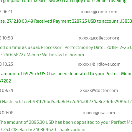
I got paid from luxearn ..wow ! i can enjoy more while travelling
8 06:11
xxxxx@comic.com
te: 27.12.18 03:49 Received Payment 3287.25 USD to account U38
8 10:58
xxxxx@collector.org
ed on time as usual: Processor : Perfectmoney Date : 2018-12-26
h : 240458727 Memo : Withdraw to jho4pm.
8 10:25
xxxxx@birdlover.com
e amount of 6929.76 USD has been deposited to your Perfect Mone
047202
8 09:34
xxxxx@doctor.com
34 Hash: 5cbf7ceb481f76bd5a9a8d377d44a0f734a8c29e1e2989df2f
8 09:08
xxxxx@usa.com
The amount of 2895.30 USD has been deposited to your Perfect M
:37 25.12.18. Batch: 240369620 Thanks admin