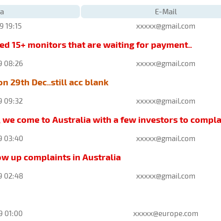
а
E-Mail
9 19:15
xxxxx@gmail.com
ted 15+ monitors that are waiting for payment..
9 08:26
xxxxx@gmail.com
n 29th Dec..still acc blank
9 09:32
xxxxx@gmail.com
 we come to Australia with a few investors to compl
9 03:40
xxxxx@gmail.com
low up complaints in Australia
9 02:48
xxxxx@gmail.com
9 01:00
xxxxx@europe.com