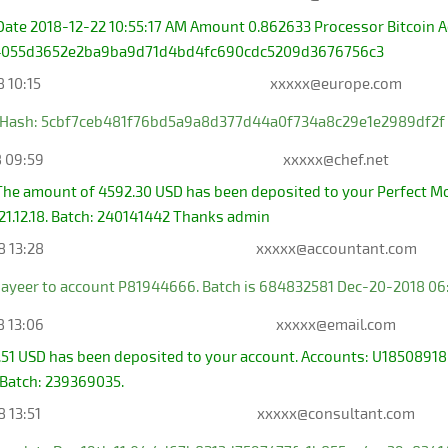
 Date 2018-12-22 10:55:17 AM Amount 0.862633 Processor Bitco
4055d3652e2ba9ba9d71d4bd4fc690cdc5209d3676756c3
8 10:15
xxxxx@europe.com
4 Hash: 5cbf7ceb481f76bd5a9a8d377d44a0f734a8c29e1e2989df2f 
8 09:59
xxxxx@chef.net
The amount of 4592.30 USD has been deposited to your Perfect 
7 21.12.18. Batch: 240141442 Thanks admin
8 13:28
xxxxx@accountant.com
ayeer to account P81944666. Batch is 684832581 Dec-20-2018 06
8 13:06
xxxxx@email.com
51 USD has been deposited to your account. Accounts: U185089
8. Batch: 239369035.
8 13:51
xxxxx@consultant.com