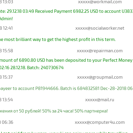
8 13:03
xxxxx@workmail.com
te: 29.12.18 03:49 Received Payment 6982.25 USD to account U3
 Admin!
8 12:41
xxxxx@socialworker.net
he most brilliant way to get the highest profit in this term.
8 15:58
xxxxx@repairman.com
amount of 6890.80 USD has been deposited to your Perfect Money
02:16 28.12.18. Batch: 240730674
8 15:37
xxxxx@groupmail.com
ayeer to account P81944666. Batch is 684832581 Dec-28-2018 06
8 13:54
xxxxx@mail.ru
ения от 50 рублей! 50% за 24 часа! 50% партнерка!
8 06:36
xxxxx@computer4u.com