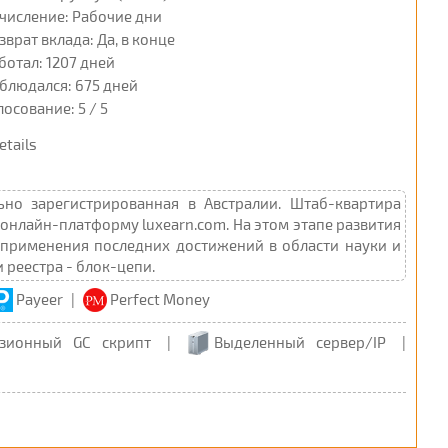
числение: Рабочие дни
зврат вклада: Да, в конце
ботал: 1207 дней
блюдался: 675 дней
лосование: 5 / 5
etails
но зарегистрированная в Австралии. Штаб-квартира
 онлайн-платформу luxearn.com. На этом этапе развития
т применения последних достижений в области науки и
реестра - блок-цепи.
Payeer
|
Perfect Money
зионный GC скрипт
|
Выделенный сервер/IP
|