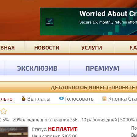
АВНАЯ
НОВОСТИ
УСЛУГИ
F.A
ЭКСКЛЮЗИВ
ПРЕМИУМ
ДЕТАЛЬНО ОБ ИНВЕСТ-ПРОЕКТЕ
ально
Выплаты
Голосовать
Кнопка Ст
,5% - 20% ежедневно в течение 356 - 10 рабочих дней | 5000% 
По
НЕ ПЛАТИТ
Статус:
Вы
Наш депозит: $165.00