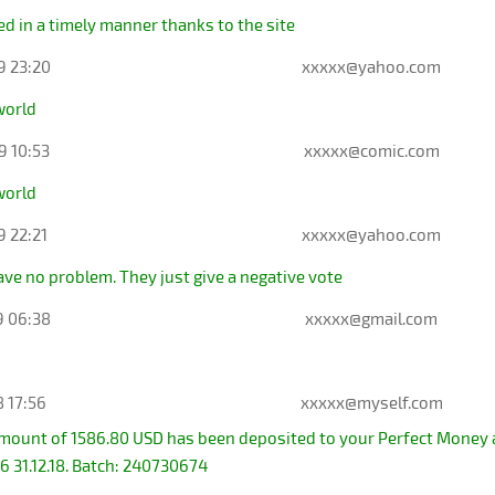
d in a timely manner thanks to the site
9 23:20
xxxxx@yahoo.com
world
9 10:53
xxxxx@comic.com
world
9 22:21
xxxxx@yahoo.com
have no problem. They just give a negative vote
9 06:38
xxxxx@gmail.com
8 17:56
xxxxx@myself.com
amount of 1586.80 USD has been deposited to your Perfect Money
16 31.12.18. Batch: 240730674