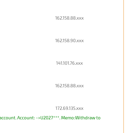
162.158.88.xxx
162.158.90.xxx
141.101.76.xxx
162.158.88.xxx
172.69.135.xxx
 account. Account: ->U2027***. Memo:Withdraw to