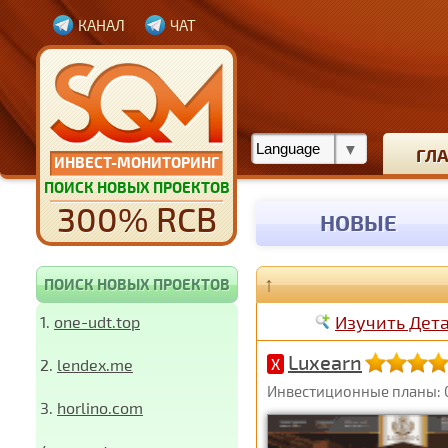
КАНАЛ
ЧАТ
ГЛ
ИНВЕСТ-МОНИТОРИНГ
ПОИСК НОВЫХ ПРОЕКТОВ
300% RCB
НОВЫЕ
↑
ПОИСК НОВЫХ ПРОЕКТОВ
Изучить Дет
1.
one-udt.top
Luxearn
2.
lendex.me
X
Инвестиционные планы: 0
3.
horlino.com