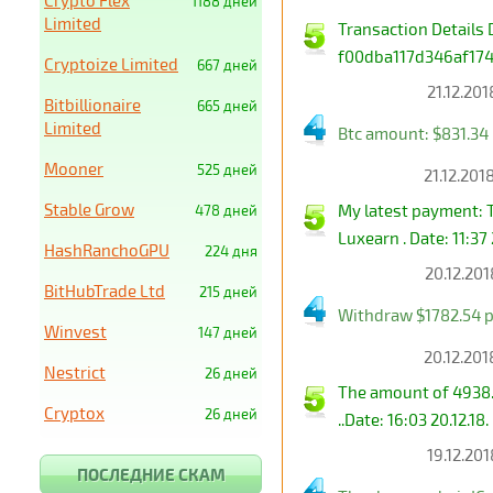
Crypto Flex
1188 дней
Limited
Transaction Details
f00dba117d346af17
Cryptoize Limited
667 дней
21.12.201
Bitbillionaire
665 дней
Limited
Btc amount: $831.3
Mooner
525 дней
21.12.201
Stable Grow
My latest payment: 
478 дней
Luxearn . Date: 11:3
HashRanchoGPU
224 дня
20.12.201
BitHubTrade Ltd
215 дней
Withdraw $1782.54 p
Winvest
147 дней
20.12.201
Nestrict
26 дней
The amount of 4938.
Cryptox
26 дней
..Date: 16:03 20.12.1
19.12.201
ПОСЛЕДНИЕ СКАМ