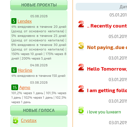
НОВЫЕ ПРОЕКТЫ
Дат
05.01.201
05.08.2026
5
Lendex
.. Recently coun
4% ежедневно в течение 20 дней
(доход от основного капитала) |
5% ежедневно в течение 25 дней
05.01.201
(доход от основного капитала) |
6% ежедневно в течение 30 дней
Not paying..due o
(доход от основного капитала) |
150% через 10 дней | 175% через 8
03.01.201
дней | 200% через 5 дней
04.08.2026
Hello Tomorrow,
6
Horlino
4% ежедневно в течение 150 дней
03.01.201
03.08.2026
15
Agmo
I am getting fol
101,2% через 1 день | 101,5% через
1 день | 102% через 1 день | 102,5%
03.01.201
через 1 день
НОВЫЕ ГОЛОСА
i love you luxearn
Cryptox
03.01.201