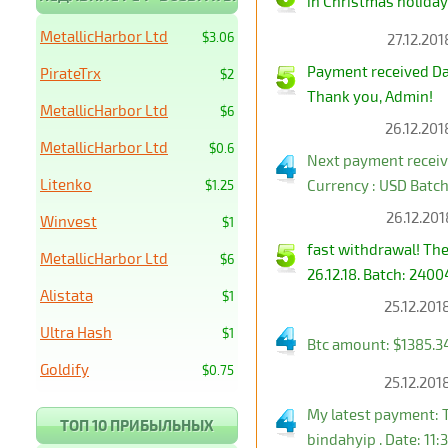
in Christmas holiday 
MetallicHarbor Ltd
$3.06
27.12.201
Payment received Da
PirateTrx
$2
Thank you, Admin!
MetallicHarbor Ltd
$6
26.12.201
MetallicHarbor Ltd
$0.6
Next payment receiv
Litenko
Currency : USD Batc
$1.25
26.12.201
Winvest
$1
fast withdrawal! Th
MetallicHarbor Ltd
$6
26.12.18. Batch: 240
Alistata
$1
25.12.201
Ultra Hash
$1
Btc amount: $1385.
Goldify
$0.75
25.12.201
My latest payment: 
ТОП 10 ПРИБЫЛЬНЫХ
bindahyip . Date: 11