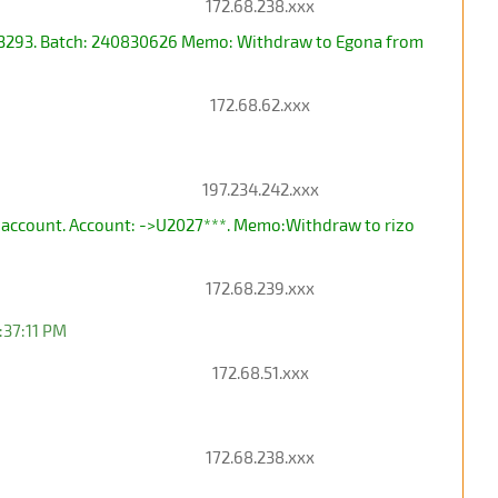
172.68.238.xxx
833293. Batch: 240830626 Memo: Withdraw to Egona from
172.68.62.xxx
197.234.242.xxx
 account. Account: ->U2027***. Memo:Withdraw to rizo
172.68.239.xxx
:37:11 PM
172.68.51.xxx
172.68.238.xxx