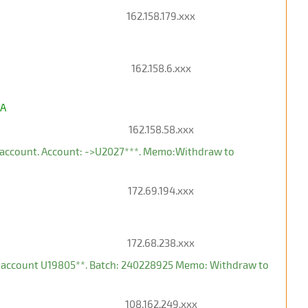
162.158.179.xxx
162.158.6.xxx
/A
162.158.58.xxx
 account. Account: ->U2027***. Memo:Withdraw to
172.69.194.xxx
172.68.238.xxx
to account U19805**. Batch: 240228925 Memo: Withdraw to
108.162.249.xxx