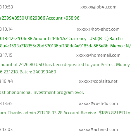
8 10:53
xxxxx@job4u.com
ive 239948550 U1629866 Account +958.96
8 10:14
xxxxx@hot-shot.com
018-12-24 06:38 Amount : 1464.52 Currency : USD(BTC) Batch :
c8a4c1593a318355c2bd570136bff88dc4e9185da565e8b. Memo : N
8 17:15
xxxxx@homemail.com
amount of 2426.80 USD has been deposited to your Perfect Money
16 23.12.18. Batch: 240399460
8 16:44
xxxxx@coolsite.net
ost phenomenal investment program ever.
8 13:35
xxxxx@cash4u.com
ram. Thanks admin 21.12.18 03:28 Account Receive +$1857.82 USD 
8 13:03
xxxxx@activist.com