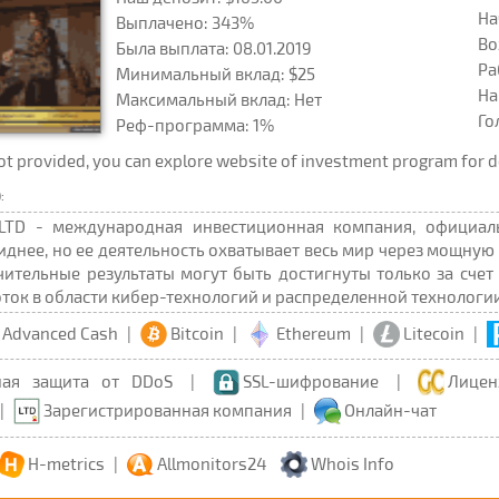
На
Выплачено: 343%
Во
Была выплата: 08.01.2019
Ра
Минимальный вклад: $25
На
Максимальный вклад: Нет
Го
Реф-программа: 1%
provided, you can explore website of investment program for d
:
LTD - международная инвестиционная компания, официаль
иднее, но ее деятельность охватывает весь мир через мощную
чительные результаты могут быть достигнуты только за сче
ок в области кибер-технологий и распределенной технологии 
Advanced Cash
|
Bitcoin
|
Ethereum
|
Litecoin
|
ная защита от DDoS
|
SSL-шифрование
|
Лицен
|
Зарегистрированная компания
|
Онлайн-чат
H-metrics
|
Allmonitors24
Whois Info