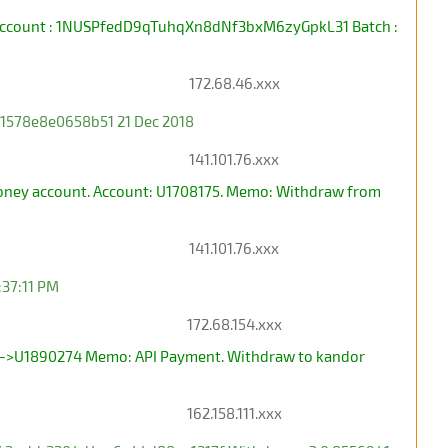
in Account : 1NUSPfedD9qTuhqXn8dNf3bxM6zyGpkL31 Batch :
172.68.46.xxx
1578e8e0658b51 21 Dec 2018
141.101.76.xxx
Money account. Account: U1708175. Memo: Withdraw from
141.101.76.xxx
:37:11 PM
172.68.154.xxx
18->U1890274 Memo: API Payment. Withdraw to kandor
162.158.111.xxx