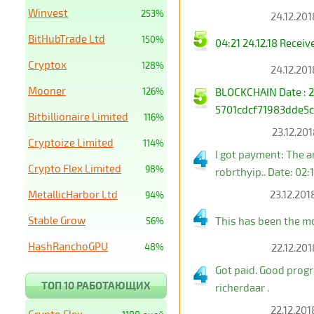
Winvest
253%
24.12.201
BitHubTrade Ltd
150%
04:21 24.12.18 Rece
Cryptox
128%
24.12.201
Mooner
126%
BLOCKCHAIN Date : 2
5701cdcf71983dde5
Bitbillionaire Limited
116%
23.12.201
Cryptoize Limited
114%
I got payment: The 
Crypto Flex Limited
98%
robrthyip.. Date: 02:
MetallicHarbor Ltd
23.12.201
94%
Stable Grow
This has been the m
56%
HashRanchoGPU
48%
22.12.201
Got paid. Good prog
ТОП 10 РАБОТАЮЩИХ
richerdaar .
22.12.201