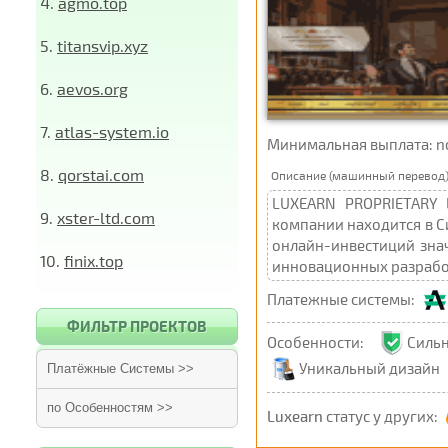
4.
agmo.top
5.
titansvip.xyz
6.
aevos.org
7.
atlas-system.io
Минимальная выплата: not 
8.
qorstai.com
Описание (машинный перевод)
LUXEARN PROPRIETARY 
9.
xster-ltd.com
компании находится в С
онлайн-инвестиций зна
10.
finix.top
инновационных разработ
Платежные системы:
ФИЛЬТР ПРОЕКТОВ
Особенности:
Силь
Уникальный дизайн
Платёжные Системы >>
по Особенностям >>
Luxearn
статус у других: