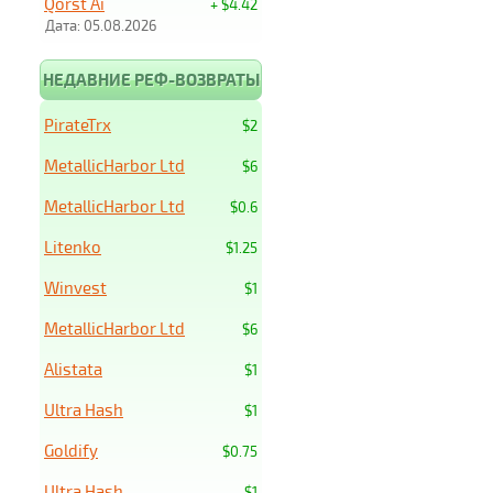
Qorst Ai
+ $4.42
Дата: 05.08.2026
НЕДАВНИЕ РЕФ-ВОЗВРАТЫ
PirateTrx
$2
MetallicHarbor Ltd
$6
MetallicHarbor Ltd
$0.6
Litenko
$1.25
Winvest
$1
MetallicHarbor Ltd
$6
Alistata
$1
Ultra Hash
$1
Goldify
$0.75
Ultra Hash
$1