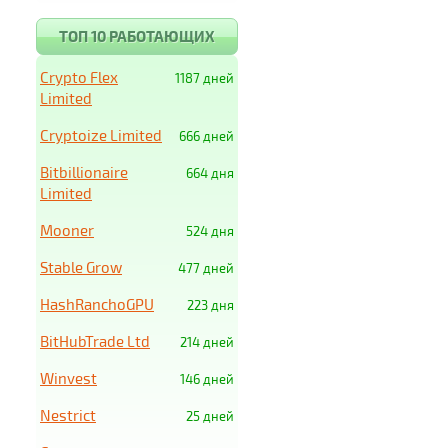
ТОП 10 РАБОТАЮЩИХ
Crypto Flex
1187 дней
Limited
Cryptoize Limited
666 дней
Bitbillionaire
664 дня
Limited
Mooner
524 дня
Stable Grow
477 дней
HashRanchoGPU
223 дня
BitHubTrade Ltd
214 дней
Winvest
146 дней
Nestrict
25 дней