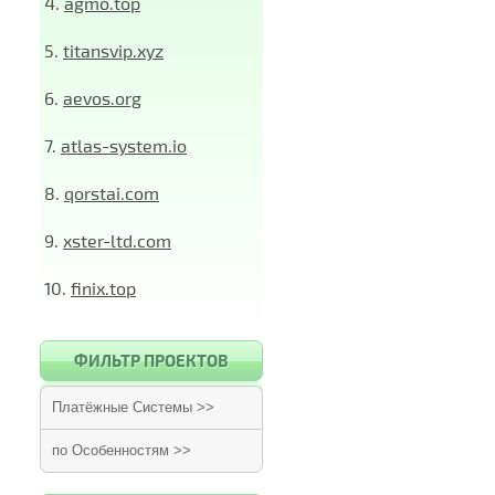
4.
agmo.top
5.
titansvip.xyz
6.
aevos.org
7.
atlas-system.io
8.
qorstai.com
9.
xster-ltd.com
10.
finix.top
ФИЛЬТР ПРОЕКТОВ
Платёжные Системы >>
по Особенностям >>