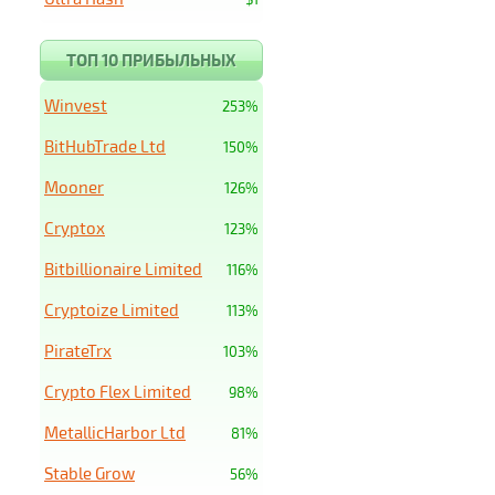
ТОП 10 ПРИБЫЛЬНЫХ
Winvest
253%
BitHubTrade Ltd
150%
Mooner
126%
Cryptox
123%
Bitbillionaire Limited
116%
Cryptoize Limited
113%
PirateTrx
103%
Crypto Flex Limited
98%
MetallicHarbor Ltd
81%
Stable Grow
56%