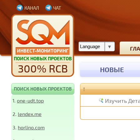
КАНАЛ
ЧАТ
ГЛ
ИНВЕСТ-МОНИТОРИНГ
ПОИСК НОВЫХ ПРОЕКТОВ
300% RCB
НОВЫЕ
↑
ПОИСК НОВЫХ ПРОЕКТОВ
Изучить Дет
1.
one-udt.top
2.
lendex.me
3.
horlino.com