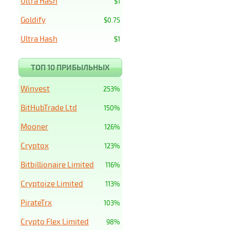
Ultra Hash
$1
Goldify
$0.75
Ultra Hash
$1
ТОП 10 ПРИБЫЛЬНЫХ
Winvest
253%
BitHubTrade Ltd
150%
Mooner
126%
Cryptox
123%
Bitbillionaire Limited
116%
Cryptoize Limited
113%
PirateTrx
103%
Crypto Flex Limited
98%