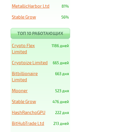
MetallicHarbor Ltd
81%
Stable Grow
56%
ТОП 10 РАБОТАЮЩИХ
Crypto Flex
1186 дней
Limited
Cryptoize Limited
665 дней
Bitbillionaire
663 дня
Limited
Mooner
523 дня
Stable Grow
476 дней
HashRanchoGPU
222 дня
BitHubTrade Ltd
213 дней