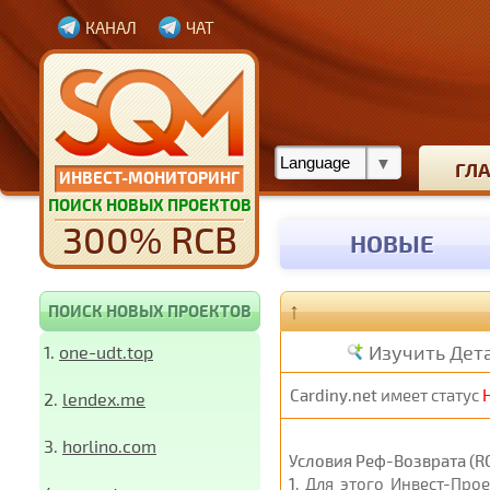
КАНАЛ
ЧАТ
ГЛ
ИНВЕСТ-МОНИТОРИНГ
ПОИСК НОВЫХ ПРОЕКТОВ
300% RCB
НОВЫЕ
↑
ПОИСК НОВЫХ ПРОЕКТОВ
Изучить Дет
1.
one-udt.top
Cardiny.net
имеет статус
2.
lendex.me
3.
horlino.com
Условия Реф-Возврата (RC
1
. Для этого Инвест-Про