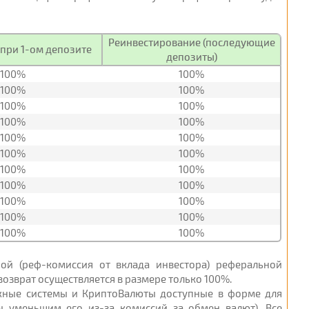
Реинвестирование (последующие
при 1-ом депозите
депозиты)
100%
100%
100%
100%
100%
100%
100%
100%
100%
100%
100%
100%
100%
100%
100%
100%
100%
100%
100%
100%
100%
100%
ной (реф-комиссия от вклада инвестора) реферальной
озврат осуществляется в размере только 100%.
ежные системы и КриптоВалюты доступные в форме для
ы уменьшим его из-за комиссий за обмен валют). Все