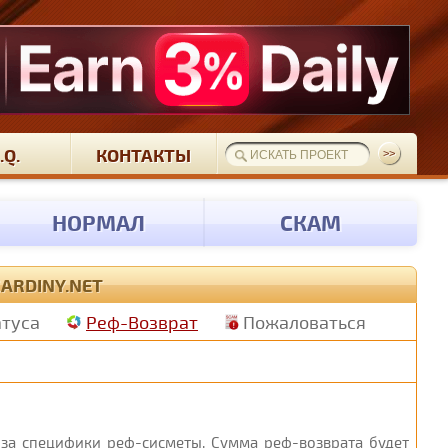
.Q.
КОНТАКТЫ
НОРМАЛ
СКАМ
CARDINY.NET
атуса
Реф-Возврат
Пожаловаться
з-за специфики реф-сисметы. Сумма реф-возврата будет