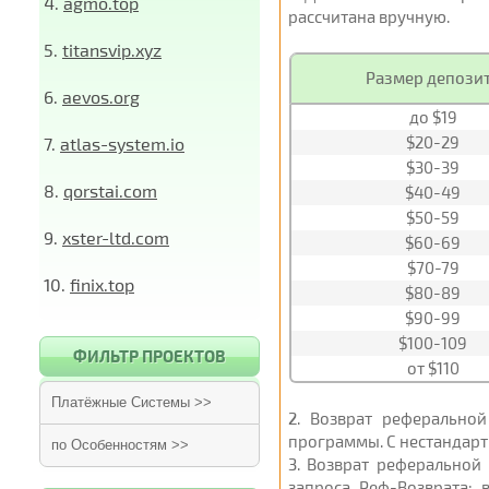
4.
agmo.top
рассчитана вручную.
5.
titansvip.xyz
Размер депози
6.
aevos.org
до $19
$20-29
7.
atlas-system.io
$30-39
8.
qorstai.com
$40-49
$50-59
9.
xster-ltd.com
$60-69
$70-79
10.
finix.top
$80-89
$90-99
$100-109
ФИЛЬТР ПРОЕКТОВ
от $110
Платёжные Системы >>
2
. Возврат реферальной
программы. С нестандарт
по Особенностям >>
3
. Возврат реферальной
запроса Реф-Возврата; 