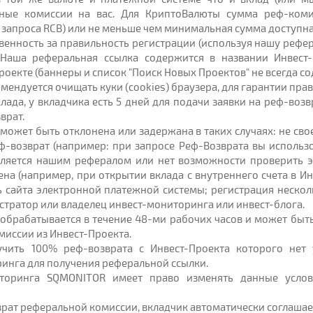
ные комиссии на вас. Для КриптоВалюты сумма реф-коми
запроса RCB) или не меньше чем минимальная сумма доступна
ственность за правильность регистрации (используя нашу реф
 Наша реферальная ссылка содержится в названии Инвест
оекте (баннеры и список "Поиск Новых Проектов" не всегда с
ендуется очищать куки (cookies) браузера, для гарантии пра
лада, у вкладчика есть 5 дней для подачи заявки на реф-возв
врат.
т может быть отклонена или задержана в таких случаях: не с
ф-возврат (например: при запросе Реф-Возврата вы использов
является нашим рефералом или нет возможности проверить 
ена (например, при открытии вклада с внутреннего счета в И
 сайта электронной платежной системы; регистрация нескол
стратор или владелец инвест-мониторинга или инвест-блога.
т обрабатывается в течение 48-ми рабочих часов и может бы
иссии из Инвест-Проекта.
учить 100% реф-возврата с Инвест-Проекта которого нет 
инга для получения реферальной ссылки.
торинга SQMONITOR имеет право изменять данные услов
зврат реферальной комиссии, вкладчик автоматически соглаша