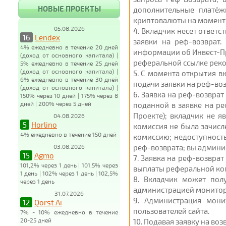
НОВЫЕ ПРОЕКТЫ
дополнительные платёж
криптовалюты на момент 
05.08.2026
4
. Вкладчик несет ответ
16
Lendex
заявки на реф-возврат.
4% ежедневно в течение 20 дней
информации об Инвест-Пр
(доход от основного капитала) |
реферальной ссылке реком
5% ежедневно в течение 25 дней
(доход от основного капитала) |
5
. С момента открытия вк
6% ежедневно в течение 30 дней
подачи заявки на реф-воз
(доход от основного капитала) |
6
. Заявка на реф-возвра
150% через 10 дней | 175% через 8
дней | 200% через 5 дней
поданной в заявке на ре
Проекте); вкладчик не 
04.08.2026
5
Horlino
комиссия не была зачисл
4% ежедневно в течение 150 дней
комиссию; недоступность
03.08.2026
реф-возврата; вы админи
15
Agmo
7
. Заявка на реф-возвра
101,2% через 1 день | 101,5% через
выплаты реферальной ком
1 день | 102% через 1 день | 102,5%
8
. Вкладчик может пол
через 1 день
администрацией монитор
31.07.2026
9
. Администрация мони
12
Qorst Ai
пользователей сайта.
7% - 10% ежедневно в течение
20-25 дней
10
. Подавая заявку на во