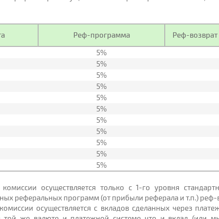
та
Реф-программа
Реф-возврат 
5%
5%
5%
5%
5%
5%
5%
5%
5%
5%
5%
 комиссии осуществляется только с 1-го уровня стандарт
ных реферальных программ (от прибыли реферала и т.п.) реф-в
 комиссии осуществляется с вкладов сделанных через плат
в той же валюте и платежной системе что и вклад (или м