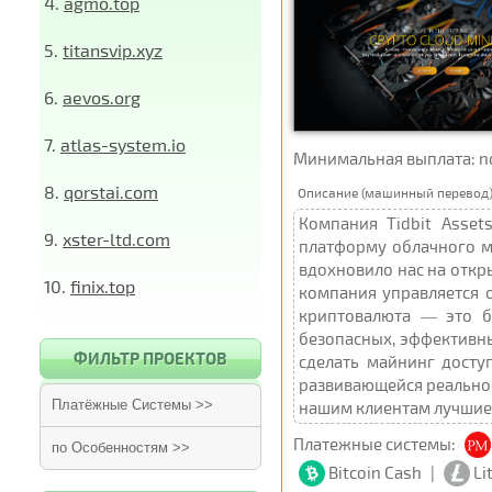
4.
agmo.top
5.
titansvip.xyz
6.
aevos.org
7.
atlas-system.io
Минимальная выплата: not 
8.
qorstai.com
Описание (машинный перевод)
Компания Tidbit Asset
9.
xster-ltd.com
платформу облачного м
вдохновило нас на откр
10.
finix.top
компания управляется 
криптовалюта — это б
безопасных, эффективны
ФИЛЬТР ПРОЕКТОВ
сделать майнинг досту
развивающейся реальнос
Платёжные Системы >>
нашим клиентам лучшие 
Платежные системы:
по Особенностям >>
Bitcoin Cash
|
Li