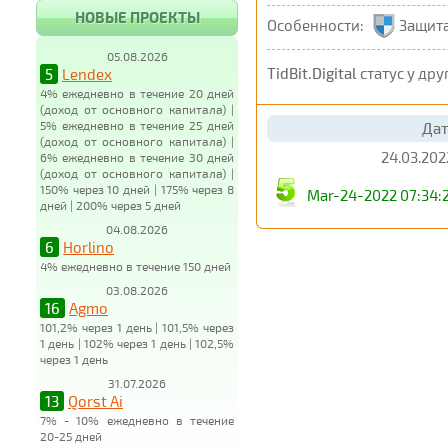
НОВЫЕ ПРОЕКТЫ
Особенности:
Защита
05.08.2026
TidBit.Digital
статус у дру
5
Lendex
4% ежедневно в течение 20 дней
(доход от основного капитала) |
5% ежедневно в течение 25 дней
Дат
(доход от основного капитала) |
24.03.202
6% ежедневно в течение 30 дней
(доход от основного капитала) |
150% через 10 дней | 175% через 8
Mar-24-2022 07:34:2
дней | 200% через 5 дней
04.08.2026
6
Horlino
4% ежедневно в течение 150 дней
03.08.2026
16
Agmo
101,2% через 1 день | 101,5% через
1 день | 102% через 1 день | 102,5%
через 1 день
31.07.2026
13
Qorst Ai
7% - 10% ежедневно в течение
20-25 дней