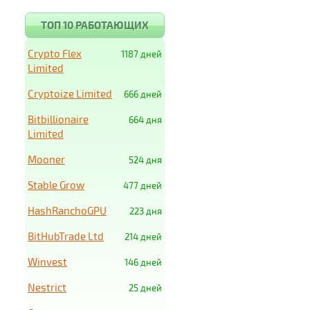
ТОП 10 РАБОТАЮЩИХ
Crypto Flex
1187 дней
Limited
Cryptoize Limited
666 дней
Bitbillionaire
664 дня
Limited
Mooner
524 дня
Stable Grow
477 дней
HashRanchoGPU
223 дня
BitHubTrade Ltd
214 дней
Winvest
146 дней
Nestrict
25 дней