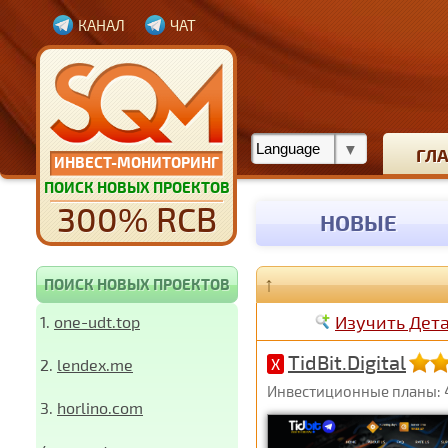
КАНАЛ
ЧАТ
ГЛ
ИНВЕСТ-МОНИТОРИНГ
ПОИСК НОВЫХ ПРОЕКТОВ
300% RCB
НОВЫЕ
↑
ПОИСК НОВЫХ ПРОЕКТОВ
Изучить Дет
1.
one-udt.top
TidBit.Digital
2.
lendex.me
X
Инвестиционные планы: 4,
3.
horlino.com