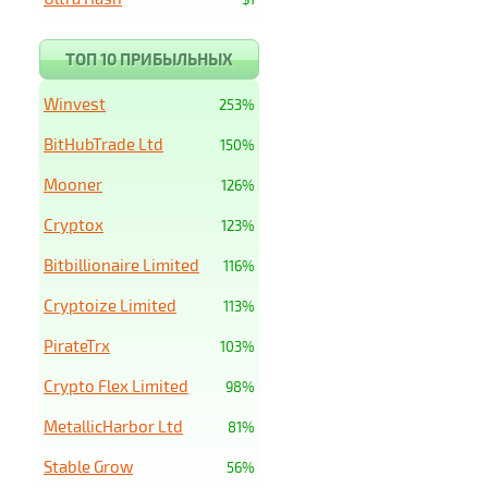
ТОП 10 ПРИБЫЛЬНЫХ
Winvest
253%
BitHubTrade Ltd
150%
Mooner
126%
Cryptox
123%
Bitbillionaire Limited
116%
Cryptoize Limited
113%
PirateTrx
103%
Crypto Flex Limited
98%
MetallicHarbor Ltd
81%
Stable Grow
56%