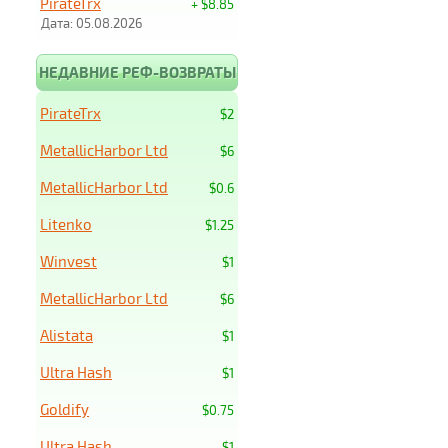
PirateTrx
+ $8.85
Дата: 05.08.2026
НЕДАВНИЕ РЕФ-ВОЗВРАТЫ
PirateTrx
$2
MetallicHarbor Ltd
$6
MetallicHarbor Ltd
$0.6
Litenko
$1.25
Winvest
$1
MetallicHarbor Ltd
$6
Alistata
$1
Ultra Hash
$1
Goldify
$0.75
Ultra Hash
$1