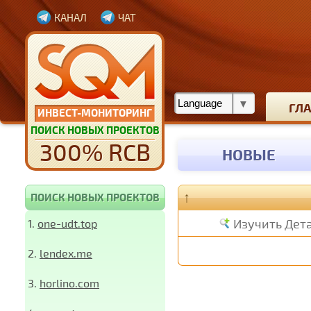
КАНАЛ
ЧАТ
ГЛ
ИНВЕСТ-МОНИТОРИНГ
ПОИСК НОВЫХ ПРОЕКТОВ
300% RCB
НОВЫЕ
↑
ПОИСК НОВЫХ ПРОЕКТОВ
Изучить Дет
1.
one-udt.top
2.
lendex.me
3.
horlino.com