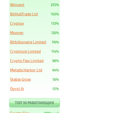
Winvest
255%
BitHubTrade Ltd
150%
Cryptox
133%
Mooner
126%
Bitbillionaire Limited
116%
Cryptoize Limited
114%
Crypto Flex Limited
98%
MetallicHarbor Ltd
94%
Stable Grow
56%
Qorst Ai
55%
ТОП 10 РАБОТАЮЩИХ