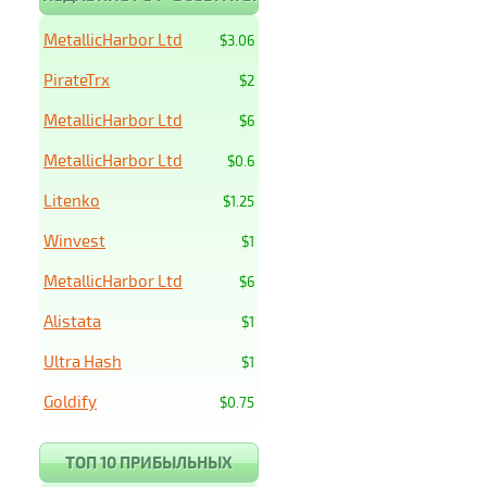
MetallicHarbor Ltd
$3.06
PirateTrx
$2
MetallicHarbor Ltd
$6
MetallicHarbor Ltd
$0.6
Litenko
$1.25
Winvest
$1
MetallicHarbor Ltd
$6
Alistata
$1
Ultra Hash
$1
Goldify
$0.75
ТОП 10 ПРИБЫЛЬНЫХ