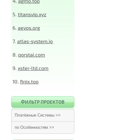
4.
agmo.top
5.
titansvip.xyz
6.
aevos.org
7.
atlas-system.io
8.
qorstai.com
9.
xster-ltd.com
10.
finix.top
ФИЛЬТР ПРОЕКТОВ
Платёжные Системы >>
по Особенностям >>