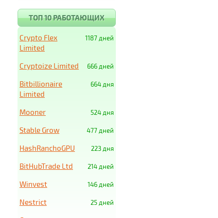
ТОП 10 РАБОТАЮЩИХ
Crypto Flex
1187 дней
Limited
Cryptoize Limited
666 дней
Bitbillionaire
664 дня
Limited
Mooner
524 дня
Stable Grow
477 дней
HashRanchoGPU
223 дня
BitHubTrade Ltd
214 дней
Winvest
146 дней
Nestrict
25 дней