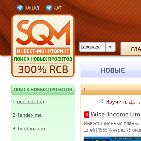
КАНАЛ
ЧАТ
ГЛ
ИНВЕСТ-МОНИТОРИНГ
ПОИСК НОВЫХ ПРОЕКТОВ
300% RCB
НОВЫЕ
↑
ПОИСК НОВЫХ ПРОЕКТОВ
Изучить Дет
1.
one-udt.top
Wise-income Lim
2.
lendex.me
X
Инвестиционные планы: 0.
3.
horlino.com
дней | 1555% через 75 би