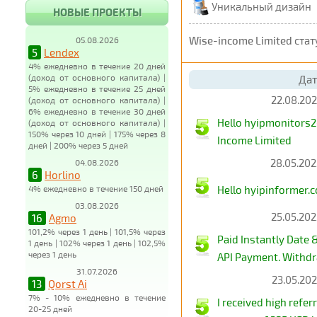
Уникальный дизайн
НОВЫЕ ПРОЕКТЫ
Wise-income Limited
стат
05.08.2026
5
Lendex
4% ежедневно в течение 20 дней
(доход от основного капитала) |
Дат
5% ежедневно в течение 25 дней
22.08.202
(доход от основного капитала) |
6% ежедневно в течение 30 дней
Hello hyipmonitors2
(доход от основного капитала) |
150% через 10 дней | 175% через 8
Income Limited
дней | 200% через 5 дней
28.05.202
04.08.2026
6
Horlino
4% ежедневно в течение 150 дней
Hello hyipinformer.
03.08.2026
25.05.202
16
Agmo
101,2% через 1 день | 101,5% через
Paid Instantly Date
1 день | 102% через 1 день | 102,5%
через 1 день
API Payment. Withdr
31.07.2026
23.05.202
13
Qorst Ai
7% - 10% ежедневно в течение
I received high refe
20-25 дней