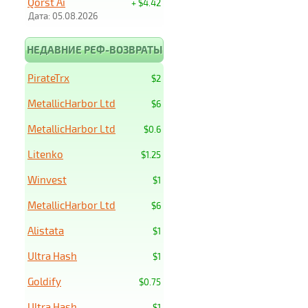
Qorst Ai
+ $4.42
Дата: 05.08.2026
НЕДАВНИЕ РЕФ-ВОЗВРАТЫ
PirateTrx
$2
MetallicHarbor Ltd
$6
MetallicHarbor Ltd
$0.6
Litenko
$1.25
Winvest
$1
MetallicHarbor Ltd
$6
Alistata
$1
Ultra Hash
$1
Goldify
$0.75
Ultra Hash
$1