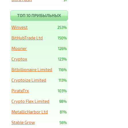
ТОП 10 ПРИБЫЛЬНЫХ
Winvest
253%
BitHubTrade Ltd
150%
Mooner
126%
Cryptox
123%
Bitbillionaire Limited
116%
Cryptoize Limited
113%
PirateTrx
103%
Crypto Flex Limited
98%
MetallicHarbor Ltd
81%
Stable Grow
56%