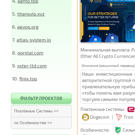
4.
agmo.top
5.
titansvip.xyz
6.
aevos.org
7.
atlas-system.io
Минимальная выплата: Pay
8.
qorstai.com
Other All Crypto Currenci
9.
xster-ltd.com
Описание (машинный перевод)
Наши инвестиционные 
10.
finix.top
авторитетной группой п
привлекательную прибыл
чтобы помочь вам разум
ФИЛЬТР ПРОЕКТОВ
торгуем самыми популя
Платежные системы:
Платёжные Системы >>
Dogecoin
|
Tron
по Особенностям >>
Особенности:
Силь