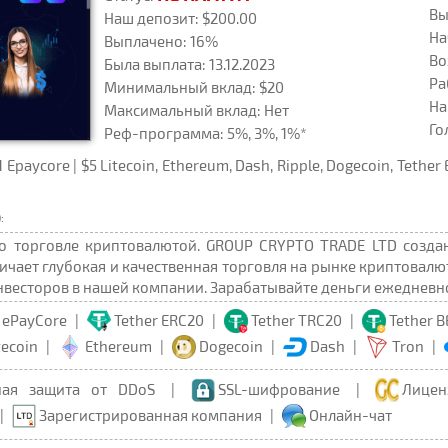
Вы
Наш депозит: $200.00
На
Выплачено: 16%
Во
Была выплата: 13.12.2023
Ра
Минимальный вклад: $20
На
Максимальный вклад: Нет
Го
Реф-программа: 5%, 3%, 1%*
paycore | $5 Litecoin, Ethereum, Dash, Ripple, Dogecoin, Tether 
:
о торговле криптовалютой. GROUP CRYPTO TRADE LTD созда
ичает глубокая и качественная торговля на рынке криптовалю
весторов в нашей компании. Зарабатывайте деньги ежедневно 
ePayCore
|
Tether ERC20
|
Tether TRC20
|
Tether 
tecoin
|
Ethereum
|
Dogecoin
|
Dash
|
Tron
|
ная защита от DDoS
|
SSL-шифрование
|
Лицен
|
Зарегистрированная компания
|
Онлайн-чат