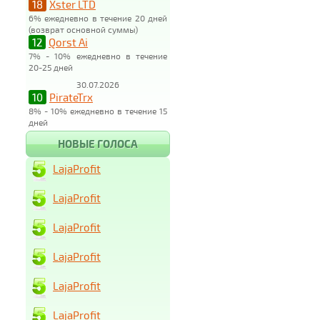
18
Xster LTD
6% ежедневно в течение 20 дней
(возврат основной суммы)
12
Qorst Ai
7% - 10% ежедневно в течение
20-25 дней
30.07.2026
10
PirateTrx
8% - 10% ежедневно в течение 15
дней
НОВЫЕ ГОЛОСА
LajaProfit
LajaProfit
LajaProfit
LajaProfit
LajaProfit
LajaProfit