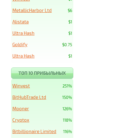
MetallicHarbor Ltd
$6
Alistata
$1
Ultra Hash
$1
Goldify
$0.75
Ultra Hash
$1
ТОП 10 ПРИБЫЛЬНЫХ
Winvest
251%
BitHubTrade Ltd
150%
Mooner
126%
Cryptox
118%
Bitbillionaire Limited
116%