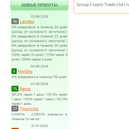
Group Crypto Trade Ltd
ст
НОВЫЕ ПРОЕКТЫ
05.08.2026
16
Lendex
4% ежедневно в течение 20 дней
(доход от основного капитала) |
5% ежедневно в течение 25 дней
(доход от основного капитала) |
6% ежедневно в течение 30 дней
(доход от основного капитала) |
150% через 10 дней | 175% через 8
дней | 200% через 5 дней
04.08.2026
5
Horlino
4% ежедневно в течение 150 дней
03.08.2026
15
Agmo
101,2% через 1 день | 101,5% через
1 день | 102% через 1 день | 102,5%
через 1 день
17
TitansVip
0,4167% - 2,0833% ежечасно в
течение 24 часов
31.07.2026