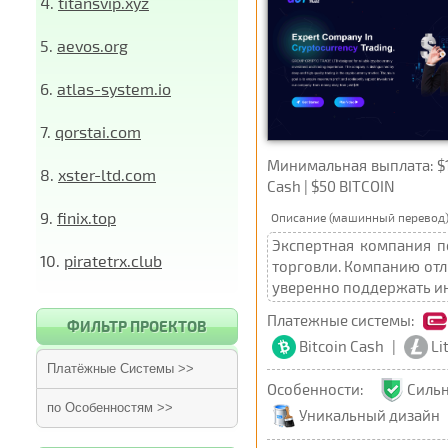
4.
titansvip.xyz
5.
aevos.org
6.
atlas-system.io
7.
qorstai.com
Минимальная выплата: $1 E
8.
xster-ltd.com
Cash | $50 BITCOIN
9.
finix.top
Описание (машинный перевод)
Экспертная компания п
10.
piratetrx.club
торговли. Компанию отл
уверенно поддержать ин
Платежные системы:
ФИЛЬТР ПРОЕКТОВ
Bitcoin Cash
|
Li
Платёжные Системы >>
Особенности:
Силь
по Особенностям >>
Уникальный дизайн