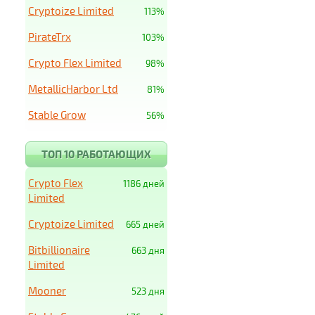
Cryptoize Limited
113%
PirateTrx
103%
Crypto Flex Limited
98%
MetallicHarbor Ltd
81%
Stable Grow
56%
ТОП 10 РАБОТАЮЩИХ
Crypto Flex
1186 дней
Limited
Cryptoize Limited
665 дней
Bitbillionaire
663 дня
Limited
Mooner
523 дня