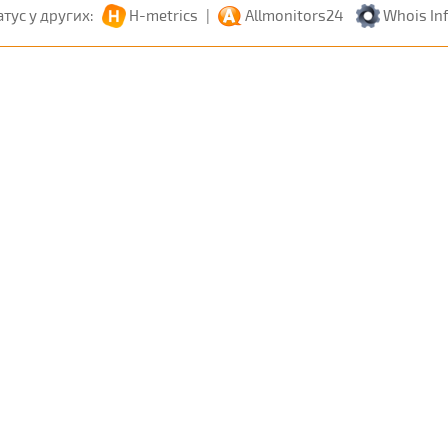
атус у других:
H-metrics
|
Allmonitors24
Whois In