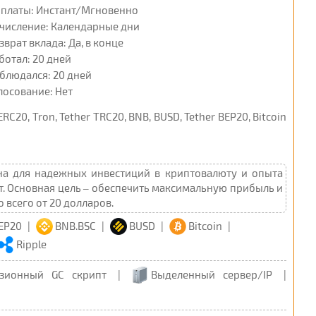
платы: Инстант/Мгновенно
числение: Календарные дни
зврат вклада: Да, в конце
ботал: 20 дней
блюдался: 20 дней
лосование: Нет
ERC20, Tron, Tether TRC20, BNB, BUSD, Tether BEP20, Bitcoin
на для надежных инвестиций в криптовалюту и опыта
т. Основная цель – обеспечить максимальную прибыль и
всего от 20 долларов.
BEP20
|
BNB.BSC
|
BUSD
|
Bitcoin
|
Ripple
зионный GC скрипт
|
Выделенный сервер/IP
|