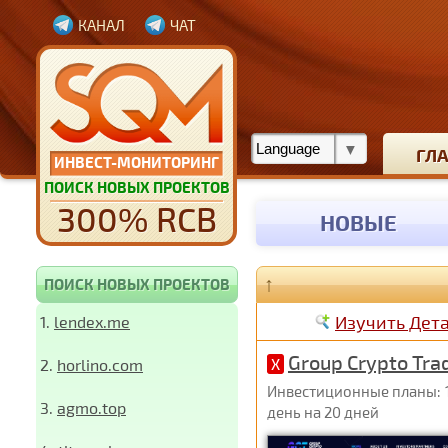
КАНАЛ
ЧАТ
ГЛ
ИНВЕСТ-МОНИТОРИНГ
ПОИСК НОВЫХ ПРОЕКТОВ
300% RCB
НОВЫЕ
↑
ПОИСК НОВЫХ ПРОЕКТОВ
Изучить Дет
1.
lendex.me
Group Crypto Tra
2.
horlino.com
X
Инвестиционные планы: 1% 
3.
agmo.top
день на 20 дней