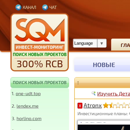
КАНАЛ
ЧАТ
ГЛ
ИНВЕСТ-МОНИТОРИНГ
ПОИСК НОВЫХ ПРОЕКТОВ
300% RCB
НОВЫЕ
↑
ПОИСК НОВЫХ ПРОЕКТОВ
Изучить Дет
1.
one-udt.top
Atronx
2.
lendex.me
X
Инвестиционные планы: 4,4
3.
horlino.com