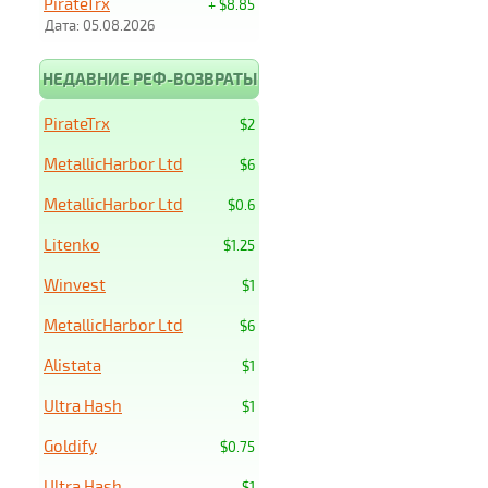
PirateTrx
+ $8.85
Дата: 05.08.2026
НЕДАВНИЕ РЕФ-ВОЗВРАТЫ
PirateTrx
$2
MetallicHarbor Ltd
$6
MetallicHarbor Ltd
$0.6
Litenko
$1.25
Winvest
$1
MetallicHarbor Ltd
$6
Alistata
$1
Ultra Hash
$1
Goldify
$0.75
Ultra Hash
$1