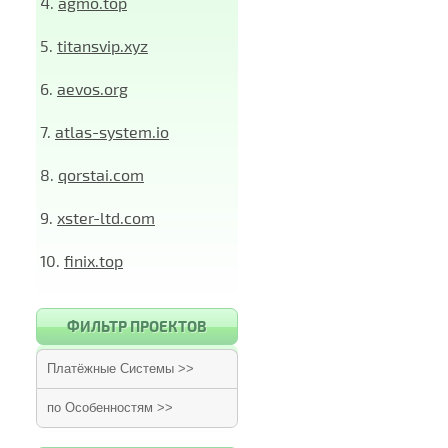
4.
agmo.top
5.
titansvip.xyz
6.
aevos.org
7.
atlas-system.io
8.
qorstai.com
9.
xster-ltd.com
10.
finix.top
ФИЛЬТР ПРОЕКТОВ
Платёжные Системы >>
по Особенностям >>