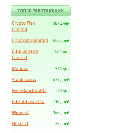
ТОП 10 РАБОТАЮЩИХ
Crypto Flex
1187 дней
Limited
Cryptoize Limited
666 дней
Bitbillionaire
664 дня
Limited
Mooner
524 дня
Stable Grow
477 дней
HashRanchoGPU
223 дня
BitHubTrade Ltd
214 дней
Winvest
146 дней
Nestrict
25 дней