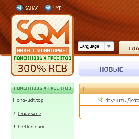
КАНАЛ
ЧАТ
ГЛ
ИНВЕСТ-МОНИТОРИНГ
ПОИСК НОВЫХ ПРОЕКТОВ
300% RCB
НОВЫЕ
↑
ПОИСК НОВЫХ ПРОЕКТОВ
Изучить Дет
1.
one-udt.top
2.
lendex.me
3.
horlino.com