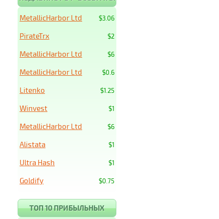
MetallicHarbor Ltd
$3.06
PirateTrx
$2
MetallicHarbor Ltd
$6
MetallicHarbor Ltd
$0.6
Litenko
$1.25
Winvest
$1
MetallicHarbor Ltd
$6
Alistata
$1
Ultra Hash
$1
Goldify
$0.75
ТОП 10 ПРИБЫЛЬНЫХ