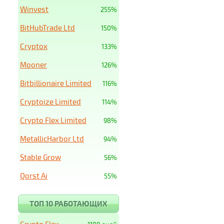
Winvest
255%
BitHubTrade Ltd
150%
Cryptox
133%
Mooner
126%
Bitbillionaire Limited
116%
Cryptoize Limited
114%
Crypto Flex Limited
98%
MetallicHarbor Ltd
94%
Stable Grow
56%
Qorst Ai
55%
ТОП 10 РАБОТАЮЩИХ