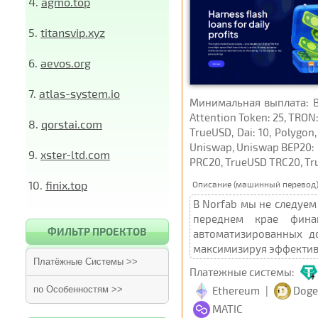
4.
agmo.top
5.
titansvip.xyz
6.
aevos.org
7.
atlas-system.io
Минимальная выплата: Bitc
Attention Token: 25, TRON:
8.
qorstai.com
TrueUSD, Dai: 10, Polygon,
Uniswap, Uniswap BEP20: 0
9.
xster-ltd.com
PRC20, TrueUSD TRC20, Tru
10.
finix.top
Описание (машинный перевод)
В Norfab мы не следуем
переднем крае финан
ФИЛЬТР ПРОЕКТОВ
автоматизированных д
максимизируя эффектив
Платёжные Системы >>
Платежные системы:
Ethereum
|
Doge
по Особенностям >>
MATIC