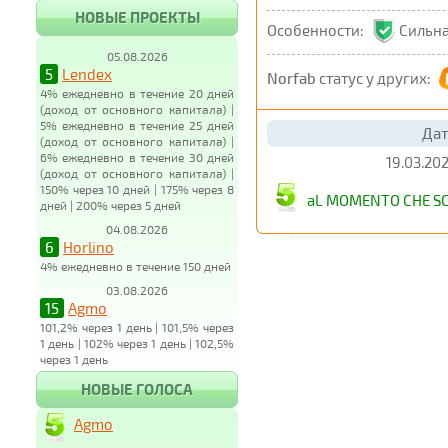
НОВЫЕ ПРОЕКТЫ
Особенности:
Сильна
05.08.2026
5
Lendex
Norfab
статус у других:
4% ежедневно в течение 20 дней
(доход от основного капитала) |
5% ежедневно в течение 25 дней
Дат
(доход от основного капитала) |
6% ежедневно в течение 30 дней
19.03.202
(доход от основного капитала) |
150% через 10 дней | 175% через 8
aL MOMENTO CHE SC
дней | 200% через 5 дней
04.08.2026
6
Horlino
4% ежедневно в течение 150 дней
03.08.2026
15
Agmo
101,2% через 1 день | 101,5% через
1 день | 102% через 1 день | 102,5%
через 1 день
НОВЫЕ ГОЛОСА
Agmo