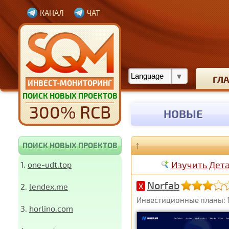
КАНАЛ
ЧАТ
ГЛ
ИНВЕСТ-МОНИТОРИНГ
ПОИСК НОВЫХ ПРОЕКТОВ
300% RCB
НОВЫЕ
↑
ПОИСК НОВЫХ ПРОЕКТОВ
Изучить Дет
1.
one-udt.top
Norfab
2.
lendex.me
X
Инвестиционные планы: 1,
3.
horlino.com