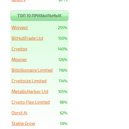
ТОП 10 ПРИБЫЛЬНЫХ
Winvest
255%
BitHubTrade Ltd
150%
Cryptox
140%
Mooner
126%
Bitbillionaire Limited
116%
Cryptoize Limited
114%
MetallicHarbor Ltd
105%
Crypto Flex Limited
98%
Qorst Ai
62%
Stable Grow
59%