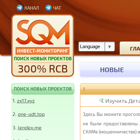
КАНАЛ
ЧАТ
ГЛ
ИНВЕСТ-МОНИТОРИНГ
ПОИСК НОВЫХ ПРОЕКТОВ
300% RCB
НОВЫЕ
↑
ПОИСК НОВЫХ ПРОЕКТОВ
Изучить Дет
1.
zx17.xyz
2.
one-udt.top
Здесь Вы можете проголо
не были предоставлены 
3.
lendex.me
СКАМе (мошенничестве) и