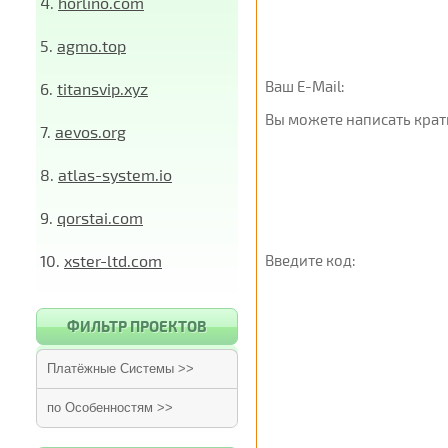
4.
horlino.com
5.
agmo.top
Ваш E-Mail:
6.
titansvip.xyz
Вы можете написать крат
7.
aevos.org
8.
atlas-system.io
9.
qorstai.com
10.
xster-ltd.com
Введите код:
ФИЛЬТР ПРОЕКТОВ
Платёжные Системы >>
по Особенностям >>