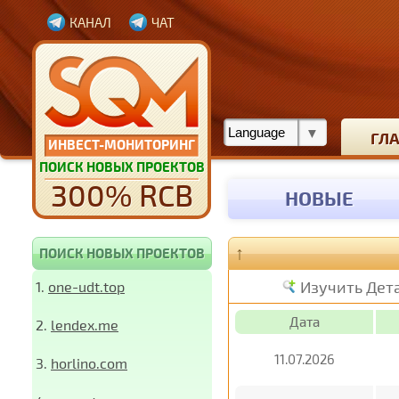
КАНАЛ
ЧАТ
ГЛ
ИНВЕСТ-МОНИТОРИНГ
ПОИСК НОВЫХ ПРОЕКТОВ
300% RCB
НОВЫЕ
↑
ПОИСК НОВЫХ ПРОЕКТОВ
Изучить Дет
1.
one-udt.top
Дата
2.
lendex.me
11.07.2026
3.
horlino.com