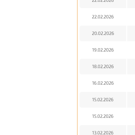
22.02.2026
22.02.2026
20.02.2026
19.02.2026
18.02.2026
16.02.2026
15.02.2026
15.02.2026
13.02.2026