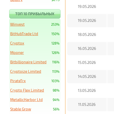
19.05.2026
ТОП 10 ПРИБЫЛЬНЫХ
19.05.2026
Winvest
253%
BitHubTrade Ltd
150%
18.05.2026
Cryptox
128%
16.05.2026
Mooner
126%
Bitbillionaire Limited
116%
15.05.2026
Cryptoize Limited
113%
14.05.2026
PirateTrx
103%
Crypto Flex Limited
13.05.2026
98%
MetallicHarbor Ltd
94%
11.05.2026
Stable Grow
56%