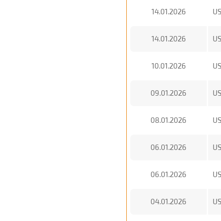
14.01.2026
U
14.01.2026
U
10.01.2026
U
09.01.2026
U
08.01.2026
U
06.01.2026
U
06.01.2026
U
04.01.2026
U