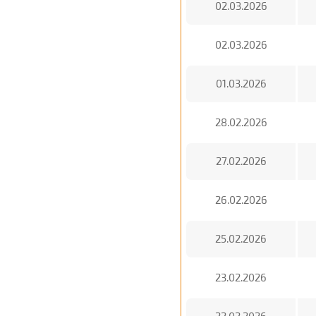
02.03.2026
02.03.2026
01.03.2026
28.02.2026
27.02.2026
26.02.2026
25.02.2026
23.02.2026