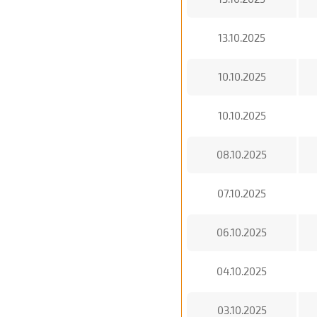
13.10.2025
10.10.2025
10.10.2025
08.10.2025
07.10.2025
06.10.2025
04.10.2025
03.10.2025