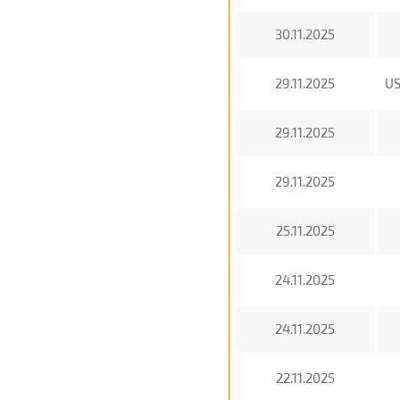
30.11.2025
29.11.2025
U
29.11.2025
29.11.2025
25.11.2025
24.11.2025
24.11.2025
22.11.2025