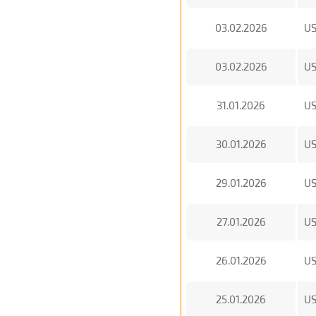
03.02.2026
U
03.02.2026
U
31.01.2026
U
30.01.2026
U
29.01.2026
U
27.01.2026
U
26.01.2026
U
25.01.2026
U