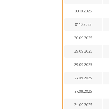
03.10.2025
01.10.2025
30.09.2025
29.09.2025
29.09.2025
27.09.2025
27.09.2025
24.09.2025