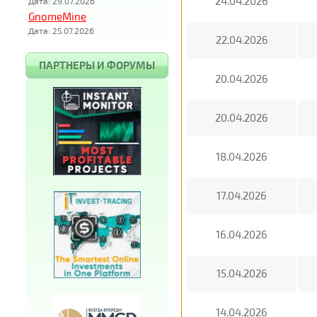
24.04.2026
Дата: 29.07.2026
GnomeMine
Дата: 25.07.2026
22.04.2026
ПАРТНЕРЫ И ФОРУМЫ
20.04.2026
20.04.2026
18.04.2026
17.04.2026
16.04.2026
15.04.2026
14.04.2026