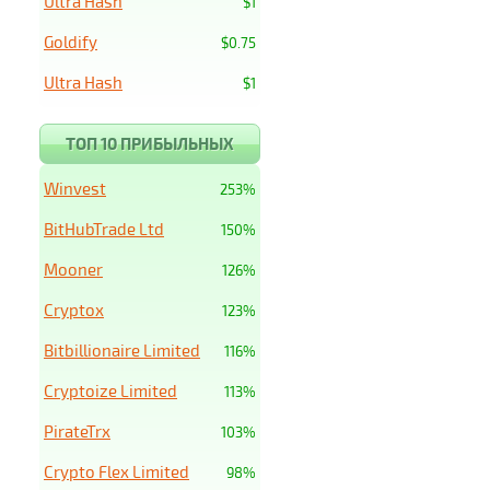
Ultra Hash
$1
Goldify
$0.75
Ultra Hash
$1
ТОП 10 ПРИБЫЛЬНЫХ
Winvest
253%
BitHubTrade Ltd
150%
Mooner
126%
Cryptox
123%
Bitbillionaire Limited
116%
Cryptoize Limited
113%
PirateTrx
103%
Crypto Flex Limited
98%