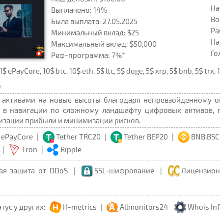
На
Выплачено: 14%
Во
Была выплата: 27.05.2025
Ра
Минимальный вклад: $25
На
Максимальный вклад: $50,000
Го
Реф-программа: 7%*
ePayCore, 10$ btc, 10$ eth, 5$ ltc, 5$ doge, 5$ xrp, 5$ bnb, 5$ trx
:
активами на новые высоты благодаря непревзойденному о
 в навигации по сложному ландшафту цифровых активов, га
изации прибыли и минимизации рисков.
ePayCore
|
Tether TRC20
|
Tether BEP20
|
BNB.BSC
|
Tron
|
Ripple
ая защита от DDoS
|
SSL-шифрование
|
Лицензион
атус у других:
H-metrics
|
Allmonitors24
Whois In