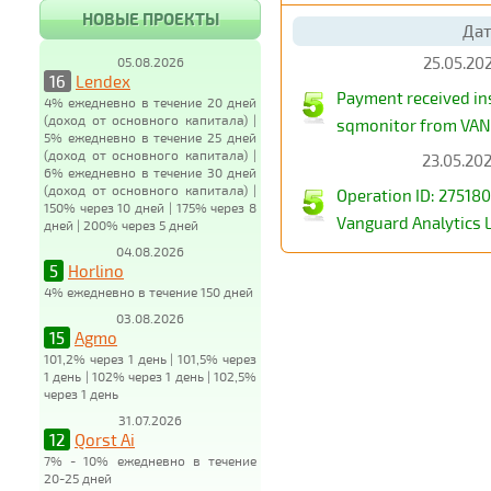
НОВЫЕ ПРОЕКТЫ
Дат
25.05.202
05.08.2026
16
Lendex
Payment received in
4% ежедневно в течение 20 дней
(доход от основного капитала) |
sqmonitor from VA
5% ежедневно в течение 25 дней
(доход от основного капитала) |
23.05.202
6% ежедневно в течение 30 дней
(доход от основного капитала) |
Operation ID: 27518
150% через 10 дней | 175% через 8
Vanguard Analytics 
дней | 200% через 5 дней
04.08.2026
5
Horlino
4% ежедневно в течение 150 дней
03.08.2026
15
Agmo
101,2% через 1 день | 101,5% через
1 день | 102% через 1 день | 102,5%
через 1 день
31.07.2026
12
Qorst Ai
7% - 10% ежедневно в течение
20-25 дней