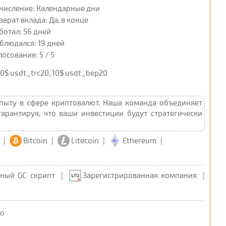
числение: Календарные дни
зврат вклада: Да, в конце
ботал: 56 дней
блюдался: 19 дней
лосование: 5 / 5
, 10$ usdt_trc20, 10$ usdt_bep20
пыту в сфере криптовалют. Наша команда объединяет
рантируя, что ваши инвестиции будут стратегически
|
Bitcoin
|
Litecoin
|
Ethereum
|
ный GC скрипт
|
Зарегистрированная компания
|
fo