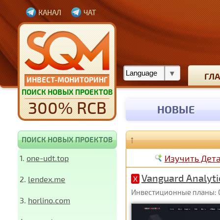
КАНАЛ
ЧАТ
ГЛ
ИНВЕСТ-МОНИТОРИНГ
ПОИСК НОВЫХ ПРОЕКТОВ
300% RCB
НОВЫЕ
↑
ПОИСК НОВЫХ ПРОЕКТОВ
Изучить Дет
1.
one-udt.top
Vanguard Analyti
2.
lendex.me
X
Инвестиционные планы: 0,
3.
horlino.com