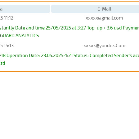
а
E-Mail
5 11:12
xxxxx@gmail.com
stantly Date and time 25/05/2025 at 3:27 Top-up + 3.6 usd Pay
NGUARD ANALYTICS
5 15:13
xxxxx@yandex.Com
048 Operation Date: 23.05.2025 4:21 Status: Completed Sender's 
Ltd