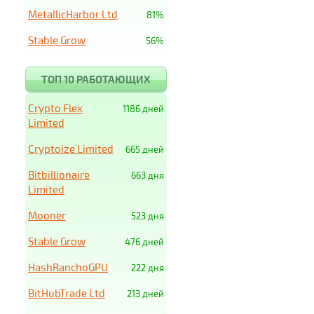
MetallicHarbor Ltd
81%
Stable Grow
56%
ТОП 10 РАБОТАЮЩИХ
Crypto Flex
1186 дней
Limited
Cryptoize Limited
665 дней
Bitbillionaire
663 дня
Limited
Mooner
523 дня
Stable Grow
476 дней
HashRanchoGPU
222 дня
BitHubTrade Ltd
213 дней