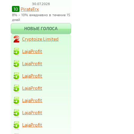
30.07.2026
10
PirateTrx
8% - 10% ежедневно в течение 15
дней
НОВЫЕ ГОЛОСА
Cryptoize Limited
LajaProfit
LajaProfit
LajaProfit
LajaProfit
LajaProfit
LajaProfit
LajaProfit