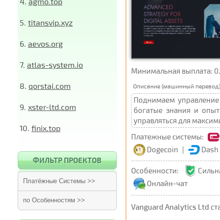
4.
agmo.top
5.
titansvip.xyz
6.
aevos.org
7.
atlas-system.io
Минимальная выплата: 0.1$ 
8.
qorstai.com
Описание (машинный перевод)
Поднимаем управление 
9.
xster-ltd.com
богатые знания и опыт
управляться для максим
10.
finix.top
Платежные системы:
Dogecoin
|
Dash
ФИЛЬТР ПРОЕКТОВ
Особенности:
Сильн
Платёжные Системы >>
Онлайн-чат
по Особенностям >>
Vanguard Analytics Ltd
ст