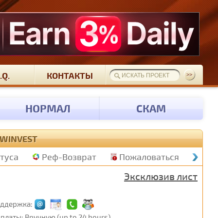
.Q.
КОНТАКТЫ
НОРМАЛ
СКАМ
 WINVEST
атуса
Реф-Возврат
Пожаловаться
Эксклюзив лист
ддержка:
платы: Вручную (up to 24 hours)