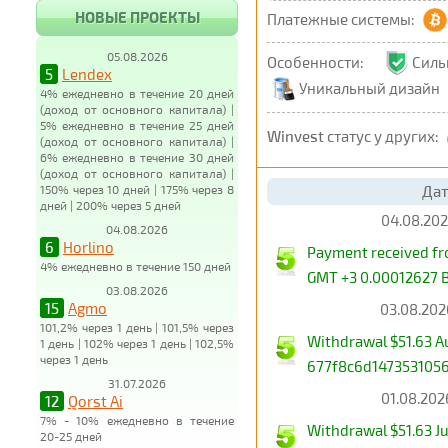
НОВЫЕ ПРОЕКТЫ
Платежные системы:
05.08.2026
Особенности:
Сил
5
Lendex
Уникальный дизайн
4% ежедневно в течение 20 дней
(доход от основного капитала) |
5% ежедневно в течение 25 дней
Winvest
статус у других:
(доход от основного капитала) |
6% ежедневно в течение 30 дней
(доход от основного капитала) |
150% через 10 дней | 175% через 8
Дат
дней | 200% через 5 дней
04.08.202
04.08.2026
6
Horlino
Payment received f
4% ежедневно в течение 150 дней
GMT +3 0.00012627 B
03.08.2026
15
Agmo
03.08.202
101,2% через 1 день | 101,5% через
Withdrawal $51.63 
1 день | 102% через 1 день | 102,5%
через 1 день
677f8c6d147353105
31.07.2026
01.08.202
12
Qorst Ai
7% - 10% ежедневно в течение
Withdrawal $51.63 
20-25 дней