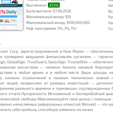
Выплачено:
253%
На
Была выплата: 07.08.2026
Во
Минимальный вклад: $10
Ра
Максимальный вклад: $100,000,000
На
Реф-программа: 5%, 3%, 1%*
Го
1
:
nvest Corp, зарегистрированной в Нью-Йорке — обеспечени
 и проверено ведущими финансовыми органами — гаранти
ctigo, GlobalSign, TrustGuard, SwissSign, TrustedSite — обесп
зованная экосистема — никаких банков, никакой бюрокра
дствам в любое время и в любом месте Ваши доходы на
в, никаких ограничений и никаких технических знаний 
ат акций, независимо от размера инвестиций — дополнит
 режиме реального времени и транзакции, подтвержденные 
ного отчета Прозрачность Мгновенный и бесперебойный выв
финансовой свободы Максимизируйте свой доход с помощью
овенно начисляемых реферальных комиссий Winvest — это и
печить себе прибыль, способную изменить их жизнь