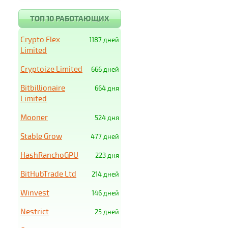
ТОП 10 РАБОТАЮЩИХ
Crypto Flex
1187 дней
Limited
Cryptoize Limited
666 дней
Bitbillionaire
664 дня
Limited
Mooner
524 дня
Stable Grow
477 дней
HashRanchoGPU
223 дня
BitHubTrade Ltd
214 дней
Winvest
146 дней
Nestrict
25 дней