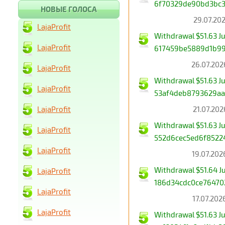
6f70329de90bd3bc3
НОВЫЕ ГОЛОСА
29.07.202
LajaProfit
Withdrawal $51.63 
LajaProfit
617459be5889d1b99
26.07.202
LajaProfit
Withdrawal $51.63 
LajaProfit
53af4deb8793629aa
LajaProfit
21.07.202
Withdrawal $51.63 J
LajaProfit
552d6cec5ed6f8522
LajaProfit
19.07.202
Withdrawal $51.64 
LajaProfit
186d34cdc0ce76470
LajaProfit
17.07.202
LajaProfit
Withdrawal $51.63 