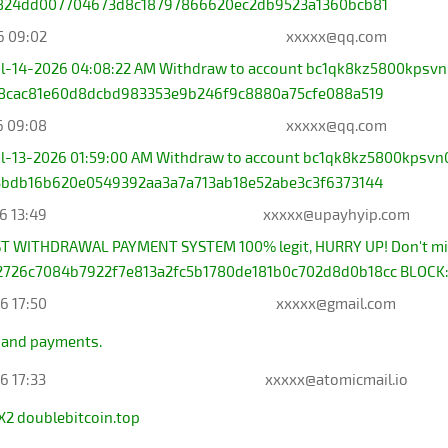
824dd007704673d8c18797866620ec2db9523a1360bcb81
6 09:02
xxxxx@qq.com
Jul-14-2026 04:08:22 AM Withdraw to account bc1qk8kz5800kpsvn
8cac81e60d8dcbd983353e9b246f9c8880a75cfe088a519
6 09:08
xxxxx@qq.com
ul-13-2026 01:59:00 AM Withdraw to account bc1qk8kz5800kpsvn
bdb16b620e0549392aa3a7a713ab18e52abe3c3f6373144
6 13:49
xxxxx@upayhyip.com
 WITHDRAWAL PAYMENT SYSTEM 100% legit, HURRY UP! Don't mis
26c7084b7922f7e813a2fc5b1780de181b0c702d8d0b18cc BLOCK: 10
6 17:50
xxxxx@gmail.com
 and payments.
6 17:33
xxxxx@atomicmail.io
X2 doublebitcoin.top