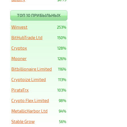
ТОП 10 ПРИБЫЛЬНЫХ
Winvest
253%
BitHubTrade Ltd
150%
Cryptox
128%
Mooner
126%
Bitbillionaire Limited
116%
Cryptoize Limited
113%
PirateTrx
103%
Crypto Flex Limited
98%
MetallicHarbor Ltd
94%
Stable Grow
56%