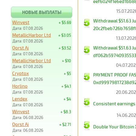
eef6024f1e6ed1bb8
15.07.202
НОВЫЕ ВЫПЛАТЫ
Withdrawal $51.63 
Winvest
+ $5.69
20c2fbeb726b7658f
Дата: 07.08.2026
MetallicHarbor Ltd
+ $3.05
13.07.202
Дата: 07.08.2026
Qorst Ai
Withdrawal $51.63 J
+ $3.52
Дата: 07.08.2026
df062b59740935533
MetallicHarbor Ltd
+ $10
04.07.202
Дата: 07.08.2026
Cryptox
+ $5
PAYMENT PROOF FAST
Дата: 07.08.2026
0xd99979817238d927
Horlino
+ $4.1
20.06.202
Дата: 07.08.2026
Lendex
+ $4
Consistent earnings
Дата: 07.08.2026
Winvest
+ $8.3
14.06.202
Дата: 06.08.2026
Qorst Ai
+ $2.71
Double Your Bitcoin 
Дата: 06.08.2026