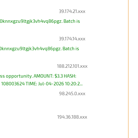
39.174.21.xxx
0knnxgzu9ltgjk3vh4vq86pgz. Batch is
39.174.14.xxx
0knnxgzu9ltgjk3vh4vq86pgz. Batch is
188.212.101.xxx
s opportunity. AMOUNT: $3.3 HASH:
8003624 TIME: Jul-04-2026 10:20:2...
98.245.0.xxx
194.36.188.xxx