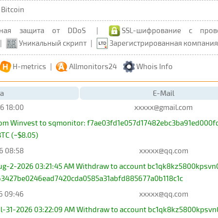
Bitcoin
ьная защита от DDoS
|
SSL-шифрование с пров
|
Уникальный скрипт
|
Зарегистрированная компания
H-metrics
|
Allmonitors24
Whois Info
а
E-Mail
6 18:00
xxxxx@gmail.com
rom Winvest to sqmonitor: f7ae03fd1e057d17482ebc3ba91ed000f
TC (~$8.05)
6 08:58
xxxxx@qq.com
Aug-2-2026 03:21:45 AM Withdraw to account bc1qk8kz5800kpsvn
63427be0246ead7420cda0585a31abfd885677a0b118c1c
6 09:46
xxxxx@qq.com
Jul-31-2026 03:22:09 AM Withdraw to account bc1qk8kz5800kpsvn