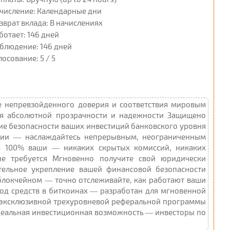
числение: Календарные дни
зврат вклада: В начислениях
ботает: 146 дней
блюдение: 146 дней
лосование: 5 / 5
е непревзойденного доверия и соответствия мировым
я абсолютной прозрачности и надежности Защищено
ечение безопасности ваших инвестиций банковского уровня
тии — наслаждайтесь непрерывным, неограниченным
 100% ваши — никаких скрытых комиссий, никаких
не требуется Мгновенно получите свой юридически
ельное укрепление вашей финансовой безопасности
блокчейном — точно отслеживайте, как работают ваши
од средств в биткоинах — разработан для мгновенной
 эксклюзивной трехуровневой реферальной программы
деальная инвестиционная возможность — инвесторы по