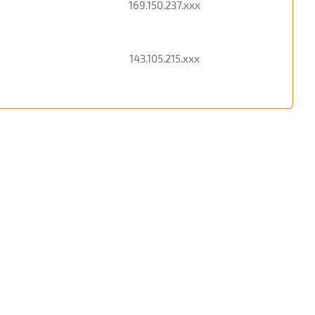
169.150.237.xxx
143.105.215.xxx