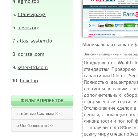
4.
agmo.top
5.
titansvip.xyz
6.
aevos.org
7.
atlas-system.io
Минимальная выплата: $
8.
qorstai.com
Описание (машинный перевод)
Поддержка от Wealth I
9.
xster-ltd.com
стандартам Проверено
гарантиями DifiCert, Se
10.
finix.top
Полностью децентрали
доступом к вашим сре
дополнительных сборо
ФИЛЬТР ПРОЕКТОВ
оформленный сертифик
Отслеживание сделок в
Платёжные Системы >>
деньги, с помощью пол
ликвидности и полной 
по Особенностям >>
— получайте до 8% мгн
всему миру спешат обес