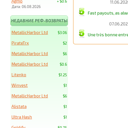
Agmo
+ $0.6
11.06.202
Дата: 06.08.2026
Fast payouts, as alw
НЕДАВНИЕ РЕФ-ВОЗВРАТЫ
07.06.202
MetallicHarbor Ltd
$3.06
Une très bonne entr
PirateTrx
$2
MetallicHarbor Ltd
$6
MetallicHarbor Ltd
$0.6
Litenko
$1.25
Winvest
$1
MetallicHarbor Ltd
$6
Alistata
$1
Ultra Hash
$1
Goldify
$0.75