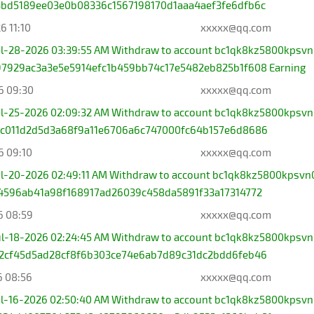
bd5189ee03e0b08336c1567198170d1aaa4aef3fe6dfb6c
6 11:10
xxxxx@qq.com
Jul-28-2026 03:39:55 AM Withdraw to account bc1qk8kz5800kpsvn
7929ac3a3e5e5914efc1b459bb74c17e5482eb825b1f608 Earning
6 09:30
xxxxx@qq.com
Jul-25-2026 02:09:32 AM Withdraw to account bc1qk8kz5800kpsvn
c011d2d5d3a68f9a11e6706a6c747000fc64b157e6d8686
6 09:10
xxxxx@qq.com
ul-20-2026 02:49:11 AM Withdraw to account bc1qk8kz5800kpsvn
4596ab41a98f168917ad26039c458da5891f33a17314772
6 08:59
xxxxx@qq.com
Jul-18-2026 02:24:45 AM Withdraw to account bc1qk8kz5800kpsvn
2cf45d5ad28cf8f6b303ce74e6ab7d89c31dc2bdd6feb46
6 08:56
xxxxx@qq.com
Jul-16-2026 02:50:40 AM Withdraw to account bc1qk8kz5800kpsvn