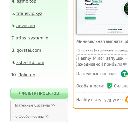
4.
agmo.top
5.
titansvip.xyz
6.
aevos.org
7.
atlas-system.io
Минимальная выплата: $
8.
qorstai.com
Описание (машинный перевод)
Hashly Miner запущен 
9.
xster-ltd.com
ежедневной прибыли 💸
Платежные системы:
10.
finix.top
Особенности:
Сильна
ФИЛЬТР ПРОЕКТОВ
Hashly
статус у других:
Платёжные Системы >>
по Особенностям >>