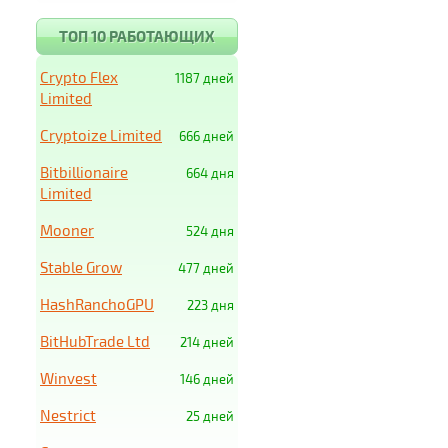
ТОП 10 РАБОТАЮЩИХ
Crypto Flex
1187 дней
Limited
Cryptoize Limited
666 дней
Bitbillionaire
664 дня
Limited
Mooner
524 дня
Stable Grow
477 дней
HashRanchoGPU
223 дня
BitHubTrade Ltd
214 дней
Winvest
146 дней
Nestrict
25 дней