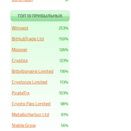
ТОП 10 ПРИБЫЛЬНЫХ
Winvest
253%
BitHubTrade Ltd
150%
Mooner
126%
Cryptox
123%
Bitbillionaire Limited
116%
Cryptoize Limited
113%
PirateTrx
103%
Crypto Flex Limited
98%
MetallicHarbor Ltd
81%
Stable Grow
56%