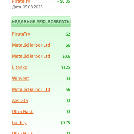
PirateTrx
+ $8.85
Дата: 05.08.2026
НЕДАВНИЕ РЕФ-ВОЗВРАТЫ
PirateTrx
$2
MetallicHarbor Ltd
$6
MetallicHarbor Ltd
$0.6
Litenko
$1.25
Winvest
$1
MetallicHarbor Ltd
$6
Alistata
$1
Ultra Hash
$1
Goldify
$0.75
Ultra Hash
$1