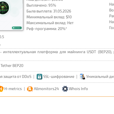
На
Выплачено: 95%
Во
Была выплата: 31.05.2026
Ра
Минимальный вклад: $10
На
Максимальный вклад: Нет
Го
Реф-программа: 20%*
0.5
:
— интеллектуальная платформа для майнинга USDT (BEP20),
Tether BEP20
я защита от DDoS
|
SSL-шифрование
|
Уникальный ди
H-metrics
|
Allmonitors24
Whois Info