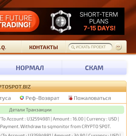
.Q.
КОНТАКТЫ
НОРМАЛ
СКАМ
TOSPOT.BIZ
туса
Реф-Возврат
Пожаловаться
Детали Транзакции
/To Account : U32594981 | Amount : 16.00 | Currency : USD |
PI Payment. Withdraw to sqmonitor from CRYPTO SPOT.
/To Account : U32594981 | Amount : 34.90 | Currency : USD |