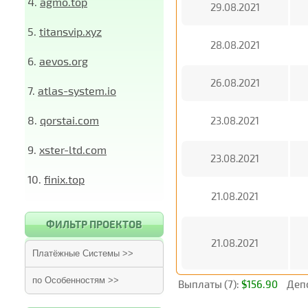
4.
agmo.top
29.08.2021
5.
titansvip.xyz
28.08.2021
6.
aevos.org
26.08.2021
7.
atlas-system.io
8.
qorstai.com
23.08.2021
9.
xster-ltd.com
23.08.2021
10.
finix.top
21.08.2021
ФИЛЬТР ПРОЕКТОВ
21.08.2021
Платёжные Системы >>
по Особенностям >>
Выплаты (7):
$156.90
Депо