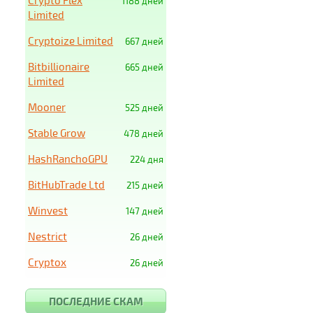
Crypto Flex
1188 дней
Limited
Cryptoize Limited
667 дней
Bitbillionaire
665 дней
Limited
Mooner
525 дней
Stable Grow
478 дней
HashRanchoGPU
224 дня
BitHubTrade Ltd
215 дней
Winvest
147 дней
Nestrict
26 дней
Cryptox
26 дней
ПОСЛЕДНИЕ СКАМ