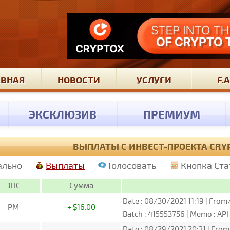
АВНАЯ
НОВОСТИ
УСЛУГИ
F.A
ЭКСКЛЮЗИВ
ПРЕМИУМ
ВЫПЛАТЫ С ИНВЕСТ-ПРОЕКТА CRYP
ально
Выплаты
Голосовать
Кнопка Ста
ЭПС
Сумма
Date : 08/30/2021 11:19 | From
PM
+ $16.00
Batch : 415553756 | Memo : A
Date : 08/29/2021 20:31 | From