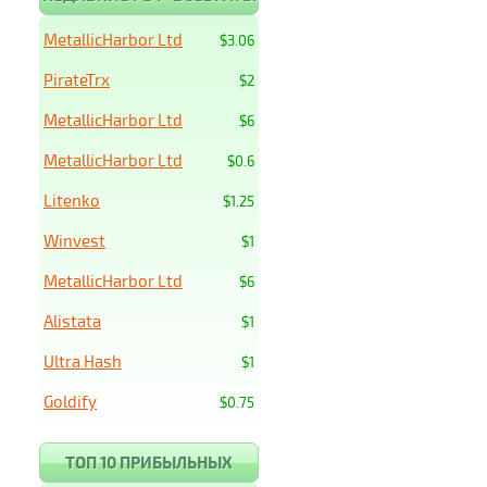
MetallicHarbor Ltd
$3.06
PirateTrx
$2
MetallicHarbor Ltd
$6
MetallicHarbor Ltd
$0.6
Litenko
$1.25
Winvest
$1
MetallicHarbor Ltd
$6
Alistata
$1
Ultra Hash
$1
Goldify
$0.75
ТОП 10 ПРИБЫЛЬНЫХ