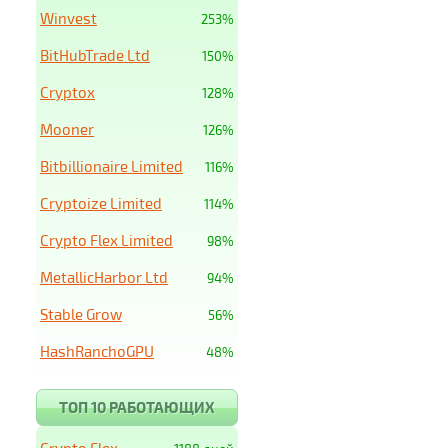
Winvest
253%
BitHubTrade Ltd
150%
Cryptox
128%
Mooner
126%
Bitbillionaire Limited
116%
Cryptoize Limited
114%
Crypto Flex Limited
98%
MetallicHarbor Ltd
94%
Stable Grow
56%
HashRanchoGPU
48%
ТОП 10 РАБОТАЮЩИХ