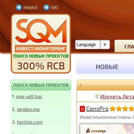
КАНАЛ
ЧАТ
ГЛ
ИНВЕСТ-МОНИТОРИНГ
ПОИСК НОВЫХ ПРОЕКТОВ
300% RCB
НОВЫЕ
↑
ПОИСК НОВЫХ ПРОЕКТОВ
Изучить Дет
1.
one-udt.top
ConsPro
2.
lendex.me
X
Инвестиционные планы: 
3.
horlino.com