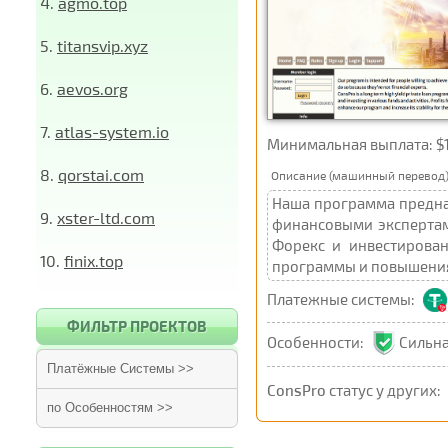
4.
agmo.top
5.
titansvip.xyz
6.
aevos.org
7.
atlas-system.io
Минимальная выплата: $10 U
8.
qorstai.com
Описание (машинный перевод)
Наша программа предназ
9.
xster-ltd.com
финансовыми экспертам
Форекс и инвестирован
10.
finix.top
программы и повышения 
Платежные системы:
ФИЛЬТР ПРОЕКТОВ
Особенности:
Сильна
Платёжные Системы >>
ConsPro
статус у других:
по Особенностям >>