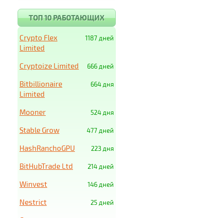
ТОП 10 РАБОТАЮЩИХ
Crypto Flex
1187 дней
Limited
Cryptoize Limited
666 дней
Bitbillionaire
664 дня
Limited
Mooner
524 дня
Stable Grow
477 дней
HashRanchoGPU
223 дня
BitHubTrade Ltd
214 дней
Winvest
146 дней
Nestrict
25 дней