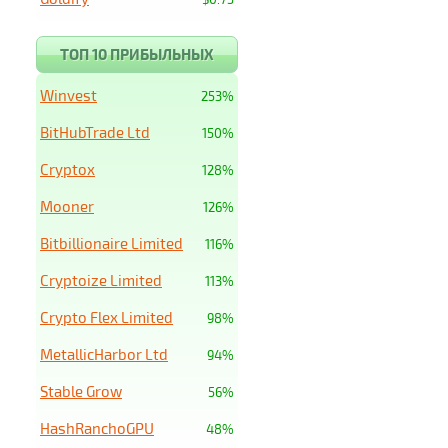
ТОП 10 ПРИБЫЛЬНЫХ
Winvest
253%
BitHubTrade Ltd
150%
Cryptox
128%
Mooner
126%
Bitbillionaire Limited
116%
Cryptoize Limited
113%
Crypto Flex Limited
98%
MetallicHarbor Ltd
94%
Stable Grow
56%
HashRanchoGPU
48%