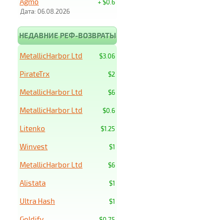
Agmo
+ $0.6
Дата: 06.08.2026
НЕДАВНИЕ РЕФ-ВОЗВРАТЫ
MetallicHarbor Ltd
$3.06
PirateTrx
$2
MetallicHarbor Ltd
$6
MetallicHarbor Ltd
$0.6
Litenko
$1.25
Winvest
$1
MetallicHarbor Ltd
$6
Alistata
$1
Ultra Hash
$1
Goldify
$0.75