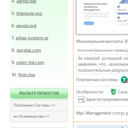
4.
agmo.top
5.
titansvip.xyz
6.
aevos.org
7.
atlas-system.io
Минимальная выплата: $10
8.
qorstai.com
Описание (машинный перевод)
За каждой успешной ко
9.
xster-ltd.com
заявляем, что «взлома
положительные результат
10.
finix.top
Платежные системы:
Особенности:
Сил
ФИЛЬТР ПРОЕКТОВ
Зарегистрированная
Платёжные Системы >>
Mpi-Management
статус 
по Особенностям >>