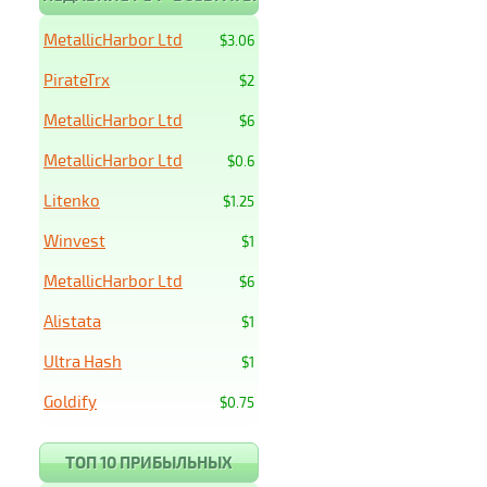
MetallicHarbor Ltd
$3.06
PirateTrx
$2
MetallicHarbor Ltd
$6
MetallicHarbor Ltd
$0.6
Litenko
$1.25
Winvest
$1
MetallicHarbor Ltd
$6
Alistata
$1
Ultra Hash
$1
Goldify
$0.75
ТОП 10 ПРИБЫЛЬНЫХ