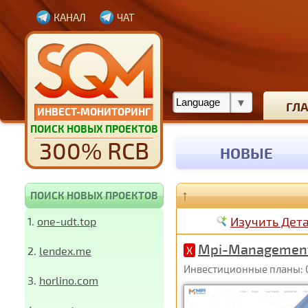
КАНАЛ
ЧАТ
ГЛ
ИНВЕСТ-МОНИТОРИНГ
ПОИСК НОВЫХ ПРОЕКТОВ
300% RCB
НОВЫЕ
↑
ПОИСК НОВЫХ ПРОЕКТОВ
Изучить Дет
1.
one-udt.top
Mpi-Managemen
2.
lendex.me
X
Инвестиционные планы: 0
3.
horlino.com