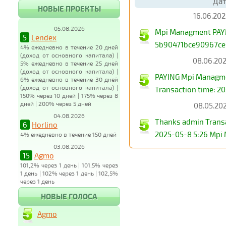
Дат
НОВЫЕ ПРОЕКТЫ
16.06.202
05.08.2026
Mpi Managment PAYME
5
Lendex
5b90471bce90967ce8
4% ежедневно в течение 20 дней
(доход от основного капитала) |
08.06.202
5% ежедневно в течение 25 дней
(доход от основного капитала) |
PAYING Mpi Managme
6% ежедневно в течение 30 дней
(доход от основного капитала) |
Transaction time: 2
150% через 10 дней | 175% через 8
дней | 200% через 5 дней
08.05.202
04.08.2026
Thanks admin Transa
6
Horlino
2025-05-8 5:26 Mpi
4% ежедневно в течение 150 дней
03.08.2026
15
Agmo
101,2% через 1 день | 101,5% через
1 день | 102% через 1 день | 102,5%
через 1 день
НОВЫЕ ГОЛОСА
Agmo