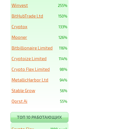
Winvest
255%
BitHubTrade Ltd
150%
Cryptox
133%
Mooner
126%
Bitbillionaire Limited
116%
Cryptoize Limited
114%
Crypto Flex Limited
98%
MetallicHarbor Ltd
94%
Stable Grow
56%
Qorst Ai
55%
ТОП 10 РАБОТАЮЩИХ