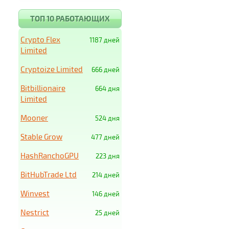
ТОП 10 РАБОТАЮЩИХ
Crypto Flex
1187 дней
Limited
Cryptoize Limited
666 дней
Bitbillionaire
664 дня
Limited
Mooner
524 дня
Stable Grow
477 дней
HashRanchoGPU
223 дня
BitHubTrade Ltd
214 дней
Winvest
146 дней
Nestrict
25 дней