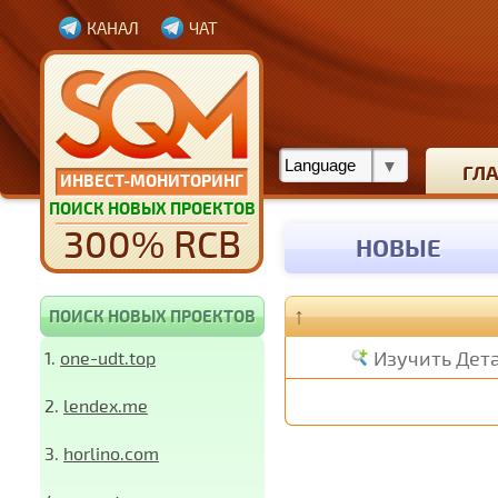
КАНАЛ
ЧАТ
ГЛ
ИНВЕСТ-МОНИТОРИНГ
ПОИСК НОВЫХ ПРОЕКТОВ
300% RCB
НОВЫЕ
↑
ПОИСК НОВЫХ ПРОЕКТОВ
Изучить Дет
1.
one-udt.top
2.
lendex.me
3.
horlino.com