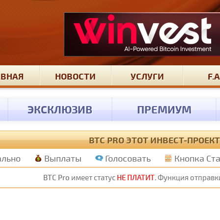
АВНАЯ
НОВОСТИ
УСЛУГИ
F.A
ЭКСКЛЮЗИВ
ПРЕМИУМ
BTC PRO ЭТОТ ИНВЕСТ-ПРОЕК
ально
Выплаты
Голосовать
Кнопка Ст
BTC Pro
имеет статус
НЕ ПЛАТИТ
. Функция отправк