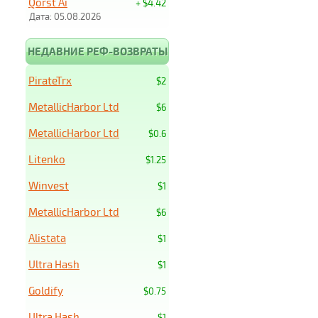
Qorst Ai
+ $4.42
Дата: 05.08.2026
НЕДАВНИЕ РЕФ-ВОЗВРАТЫ
PirateTrx
$2
MetallicHarbor Ltd
$6
MetallicHarbor Ltd
$0.6
Litenko
$1.25
Winvest
$1
MetallicHarbor Ltd
$6
Alistata
$1
Ultra Hash
$1
Goldify
$0.75
Ultra Hash
$1