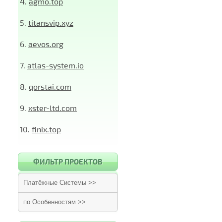
4.
agmo.top
5.
titansvip.xyz
6.
aevos.org
7.
atlas-system.io
8.
qorstai.com
9.
xster-ltd.com
10.
finix.top
ФИЛЬТР ПРОЕКТОВ
Платёжные Системы >>
по Особенностям >>