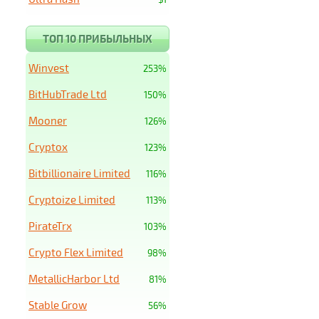
ТОП 10 ПРИБЫЛЬНЫХ
Winvest
253%
BitHubTrade Ltd
150%
Mooner
126%
Cryptox
123%
Bitbillionaire Limited
116%
Cryptoize Limited
113%
PirateTrx
103%
Crypto Flex Limited
98%
MetallicHarbor Ltd
81%
Stable Grow
56%