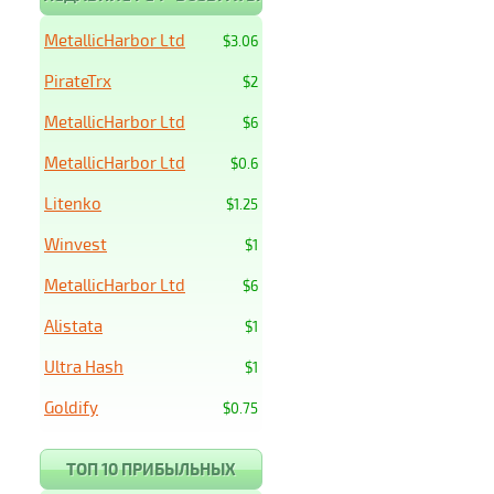
MetallicHarbor Ltd
$3.06
PirateTrx
$2
MetallicHarbor Ltd
$6
MetallicHarbor Ltd
$0.6
Litenko
$1.25
Winvest
$1
MetallicHarbor Ltd
$6
Alistata
$1
Ultra Hash
$1
Goldify
$0.75
ТОП 10 ПРИБЫЛЬНЫХ