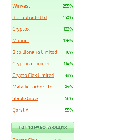
Winvest
255%
BitHubTrade Ltd
150%
Cryptox
133%
Mooner
126%
Bitbillionaire Limited
116%
Cryptoize Limited
114%
Crypto Flex Limited
98%
MetallicHarbor Ltd
94%
Stable Grow
56%
Qorst Ai
55%
ТОП 10 РАБОТАЮЩИХ