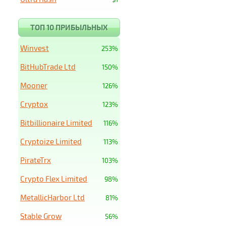
ТОП 10 ПРИБЫЛЬНЫХ
Winvest
253%
BitHubTrade Ltd
150%
Mooner
126%
Cryptox
123%
Bitbillionaire Limited
116%
Cryptoize Limited
113%
PirateTrx
103%
Crypto Flex Limited
98%
MetallicHarbor Ltd
81%
Stable Grow
56%