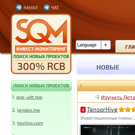
КАНАЛ
ЧАТ
ГЛ
ИНВЕСТ-МОНИТОРИНГ
ПОИСК НОВЫХ ПРОЕКТОВ
300% RCB
НОВЫЕ
↑
ПОИСК НОВЫХ ПРОЕКТОВ
Изучить Дет
1.
one-udt.top
TensorHive
2.
lendex.me
X
Инвестиционные планы: 2
3.
horlino.com