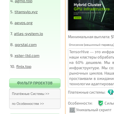
4.
agmo.top
5.
titansvip.xyz
6.
aevos.org
7.
atlas-system.io
Минимальная выплата: $10
8.
qorstai.com
Описание (машинный перевод)
TensorHive — это инфрас
9.
xster-ltd.com
наши кластеры обрабаты
на 60% дешевле. Мы в
10.
finix.top
инфраструктуре. Мы со
рыночных циклов. Наша
простаивали в ожидании
ФИЛЬТР ПРОЕКТОВ
технологии адаптировали
Платежные системы:
Платёжные Системы >>
Особенности:
Сил
по Особенностям >>
Уникальный скрипт