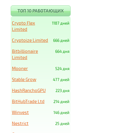
ТОП 10 РАБОТАЮЩИХ
Crypto Flex
1187 дней
Limited
Cryptoize Limited
666 дней
Bitbillionaire
664 дня
Limited
Mooner
524 дня
Stable Grow
477 дней
HashRanchoGPU
223 дня
BitHubTrade Ltd
214 дней
Winvest
146 дней
Nestrict
25 дней