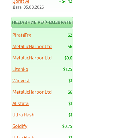
Qorst Ai
+ $4.42
Дата: 05.08.2026
НЕДАВНИЕ РЕФ-ВОЗВРАТЫ
PirateTrx
$2
MetallicHarbor Ltd
$6
MetallicHarbor Ltd
$0.6
Litenko
$1.25
Winvest
$1
MetallicHarbor Ltd
$6
Alistata
$1
Ultra Hash
$1
Goldify
$0.75
Ultra Hash
$1