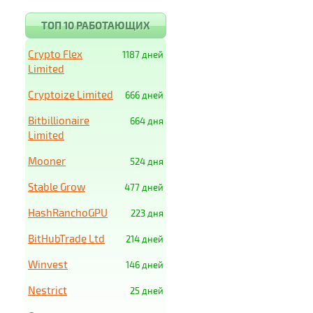
ТОП 10 РАБОТАЮЩИХ
Crypto Flex
1187 дней
Limited
Cryptoize Limited
666 дней
Bitbillionaire
664 дня
Limited
Mooner
524 дня
Stable Grow
477 дней
HashRanchoGPU
223 дня
BitHubTrade Ltd
214 дней
Winvest
146 дней
Nestrict
25 дней