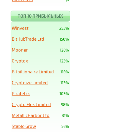
ТОП 10 ПРИБЫЛЬНЫХ
Winvest
253%
BitHubTrade Ltd
150%
Mooner
126%
Cryptox
123%
Bitbillionaire Limited
116%
Cryptoize Limited
113%
PirateTrx
103%
Crypto Flex Limited
98%
MetallicHarbor Ltd
81%
Stable Grow
56%