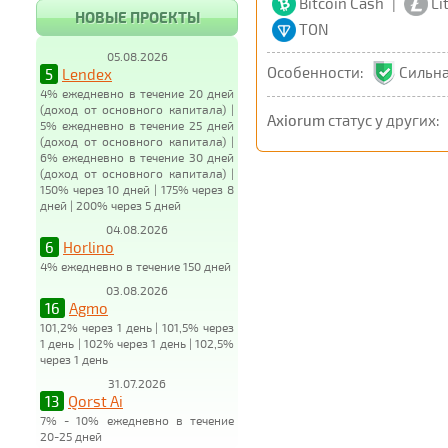
Bitcoin Cash
|
Li
НОВЫЕ ПРОЕКТЫ
TON
05.08.2026
Особенности:
Сильна
5
Lendex
4% ежедневно в течение 20 дней
(доход от основного капитала) |
Axiorum
статус у других:
5% ежедневно в течение 25 дней
(доход от основного капитала) |
6% ежедневно в течение 30 дней
(доход от основного капитала) |
150% через 10 дней | 175% через 8
дней | 200% через 5 дней
04.08.2026
6
Horlino
4% ежедневно в течение 150 дней
03.08.2026
16
Agmo
101,2% через 1 день | 101,5% через
1 день | 102% через 1 день | 102,5%
через 1 день
31.07.2026
13
Qorst Ai
7% - 10% ежедневно в течение
20-25 дней