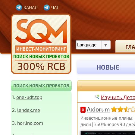
КАНАЛ
ЧАТ
ГЛ
ИНВЕСТ-МОНИТОРИНГ
ПОИСК НОВЫХ ПРОЕКТОВ
300% RCB
НОВЫЕ
↑
ПОИСК НОВЫХ ПРОЕКТОВ
Изучить Дет
1.
one-udt.top
Axiorum
2.
lendex.me
X
Инвестиционные планы: 0
3.
horlino.com
дней | 360% через 90 дне