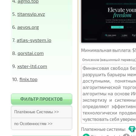
4.
agmo.top
5.
titansvip.xyz
6.
aevos.org
7.
atlas-system.io
Минимальная выплата: $10 U
8.
qorstai.com
Описание (машинный перевод)
9.
xster-ltd.com
Финансовая свобода без
разрушить барьеры меж
10.
finix.top
доступными, понятны
алгоритмической торго
алгоритмы на основе И
ФИЛЬТР ПРОЕКТОВ
экспертизу и системн
определяют эффективн
Платёжные Системы >>
технологически продви
чувствовать себя увере
по Особенностям >>
Платежные системы: