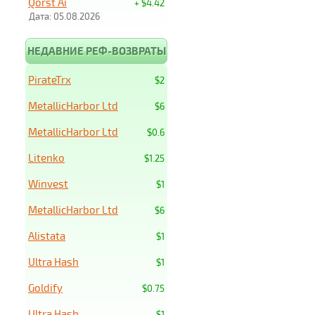
Qorst Ai
+ $4.42
Дата: 05.08.2026
НЕДАВНИЕ РЕФ-ВОЗВРАТЫ
PirateTrx
$2
MetallicHarbor Ltd
$6
MetallicHarbor Ltd
$0.6
Litenko
$1.25
Winvest
$1
MetallicHarbor Ltd
$6
Alistata
$1
Ultra Hash
$1
Goldify
$0.75
Ultra Hash
$1